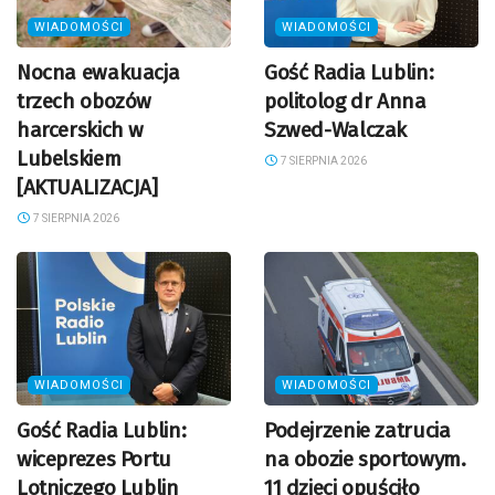
WIADOMOŚCI
WIADOMOŚCI
Nocna ewakuacja
Gość Radia Lublin:
trzech obozów
politolog dr Anna
harcerskich w
Szwed-Walczak
Lubelskiem
7 SIERPNIA 2026
[AKTUALIZACJA]
7 SIERPNIA 2026
WIADOMOŚCI
WIADOMOŚCI
Gość Radia Lublin:
Podejrzenie zatrucia
wiceprezes Portu
na obozie sportowym.
Lotniczego Lublin
11 dzieci opuściło