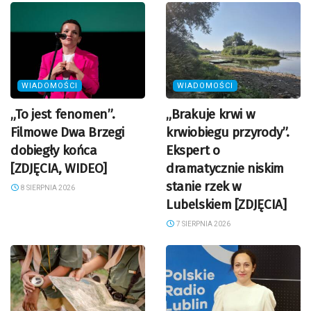
WIADOMOŚCI
WIADOMOŚCI
„To jest fenomen”.
„Brakuje krwi w
Filmowe Dwa Brzegi
krwiobiegu przyrody”.
dobiegły końca
Ekspert o
[ZDJĘCIA, WIDEO]
dramatycznie niskim
stanie rzek w
8 SIERPNIA 2026
Lubelskiem [ZDJĘCIA]
7 SIERPNIA 2026