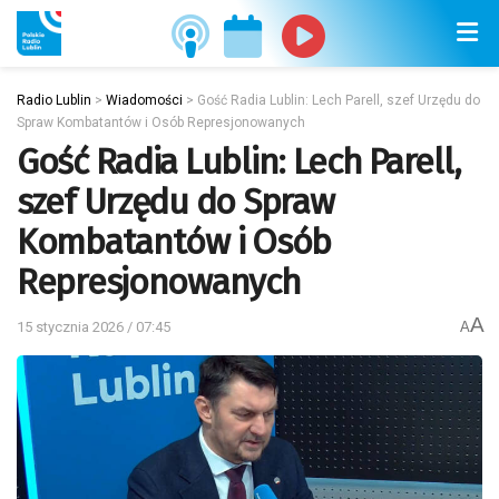
Radio Lublin
>
Wiadomości
>
Gość Radia Lublin: Lech Parell, szef Urzędu do
Spraw Kombatantów i Osób Represjonowanych
Gość Radia Lublin: Lech Parell,
szef Urzędu do Spraw
Kombatantów i Osób
Represjonowanych
A
15 stycznia 2026 / 07:45
A