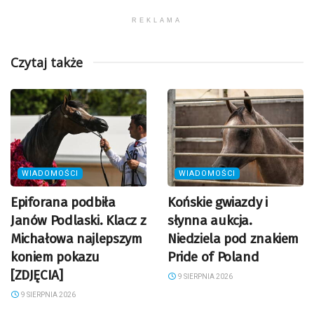
REKLAMA
Czytaj także
WIADOMOŚCI
WIADOMOŚCI
Epiforana podbiła
Końskie gwiazdy i
Janów Podlaski. Klacz z
słynna aukcja.
Michałowa najlepszym
Niedziela pod znakiem
koniem pokazu
Pride of Poland
[ZDJĘCIA]
9 SIERPNIA 2026
9 SIERPNIA 2026