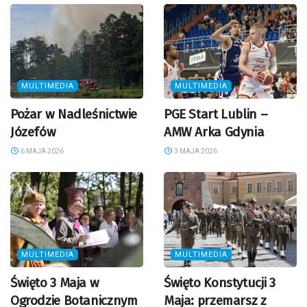
MULTIMEDIA
MULTIMEDIA
Pożar w Nadleśnictwie
PGE Start Lublin –
Józefów
AMW Arka Gdynia
6 MAJA 2026
3 MAJA 2026
MULTIMEDIA
MULTIMEDIA
Święto 3 Maja w
Święto Konstytucji 3
Ogrodzie Botanicznym
Maja: przemarsz z