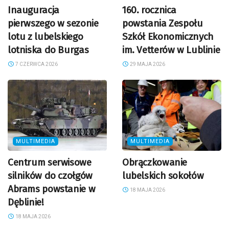
Inauguracja
160. rocznica
pierwszego w sezonie
powstania Zespołu
lotu z lubelskiego
Szkół Ekonomicznych
lotniska do Burgas
im. Vetterów w Lublinie
7 CZERWCA 2026
29 MAJA 2026
MULTIMEDIA
MULTIMEDIA
Centrum serwisowe
Obrączkowanie
silników do czołgów
lubelskich sokołów
Abrams powstanie w
18 MAJA 2026
Dęblinie!
18 MAJA 2026