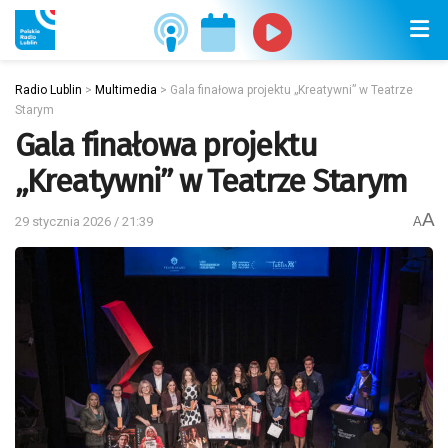
Radio Lublin
>
Multimedia
>
Gala finałowa projektu „Kreatywni” w Teatrze
Starym
Gala finałowa projektu
„Kreatywni” w Teatrze Starym
A
29 stycznia 2026 / 21:39
A