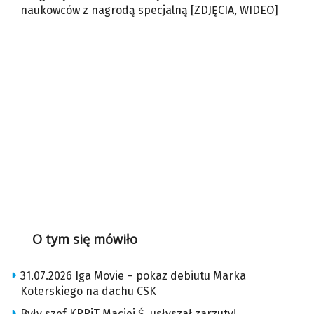
naukowców z nagrodą specjalną [ZDJĘCIA, WIDEO]
O tym się mówiło
31.07.2026 Iga Movie – pokaz debiutu Marka
Koterskiego na dachu CSK
Były szef KRRiT Maciej Ś. usłyszał zarzuty!