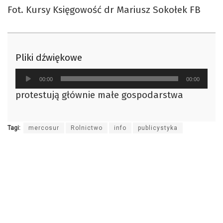
Fot. Kursy Księgowość dr Mariusz Sokołek FB
Pliki dźwiękowe
Odtwarzacz
00:00
00:00
plików
protestują głównie małe gospodarstwa
dźwiękowych
Tagi:
mercosur
Rolnictwo
info
publicystyka