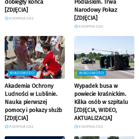
dobiegły końca
Podlaskim. Trwa
[ZDJĘCIA]
Narodowy Pokaz
[ZDJĘCIA]
8 SIERPNIA 2026
8 SIERPNIA 2026
WIADOMOŚCI
WIADOMOŚCI
Akademia Ochrony
Wypadek busa w
Ludności w Lublinie.
powiecie kraśnickim.
Nauka pierwszej
Kilka osób w szpitalu
pomocy i pokazy służb
[ZDJĘCIA, WIDEO,
[ZDJĘCIA]
AKTUALIZACJA]
8 SIERPNIA 2026
8 SIERPNIA 2026