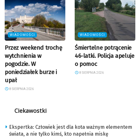
WIADOMOŚCI
WIADOMOŚCI
Przez weekend trochę
Śmiertelne potrącenie
wytchnienia w
46-latki. Policja apeluje
pogodzie. W
o pomoc
poniedziałek burze i
8 SIERPNIA 2026
upał
8 SIERPNIA 2026
Ciekawostki
Ekspertka: Człowiek jest dla kota ważnym elementem
świata, a nie tylko kimś, kto napełnia miskę