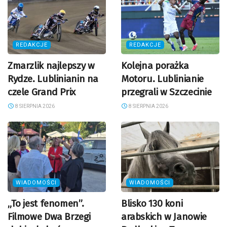
REDAKCJE
REDAKCJE
Zmarzlik najlepszy w
Kolejna porażka
Rydze. Lublinianin na
Motoru. Lublinianie
czele Grand Prix
przegrali w Szczecinie
8 SIERPNIA 2026
8 SIERPNIA 2026
WIADOMOŚCI
WIADOMOŚCI
„To jest fenomen”.
Blisko 130 koni
Filmowe Dwa Brzegi
arabskich w Janowie