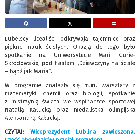
Lubelscy licealiści odkrywają tajemnice oraz
piękno nauk ścisłych. Okazją do tego było
spotkanie na Uniwersytecie Marii Curie-
Skłodowskiej pod hasłem „Dziewczyny na ścisłe
– bądź jak Maria”.
W programie znalazły się m.in. warsztaty z
matematyki, chemii oraz biologii, spotkanie
z mistrzynią świata we wspinaczce sportowej
Natalią Kałucką oraz medalistką olimpijską
Aleksandrą Kałucką.
CZYTAJ:
Wiceprezydent Lublina zawieszona.
Część obowiązków przejął prezydent