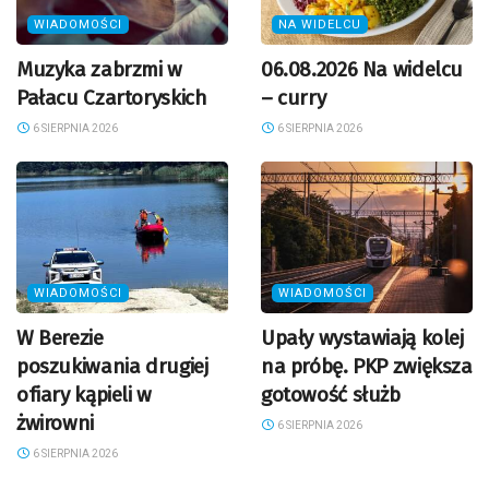
WIADOMOŚCI
NA WIDELCU
Muzyka zabrzmi w
06.08.2026 Na widelcu
Pałacu Czartoryskich
– curry
6 SIERPNIA 2026
6 SIERPNIA 2026
WIADOMOŚCI
WIADOMOŚCI
W Berezie
Upały wystawiają kolej
poszukiwania drugiej
na próbę. PKP zwiększa
ofiary kąpieli w
gotowość służb
żwirowni
6 SIERPNIA 2026
6 SIERPNIA 2026