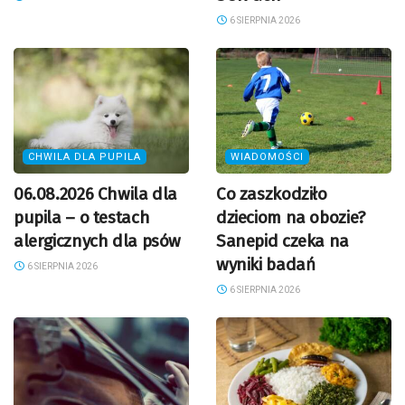
6 SIERPNIA 2026
CHWILA DLA PUPILA
WIADOMOŚCI
06.08.2026 Chwila dla
Co zaszkodziło
pupila – o testach
dzieciom na obozie?
alergicznych dla psów
Sanepid czeka na
wyniki badań
6 SIERPNIA 2026
6 SIERPNIA 2026