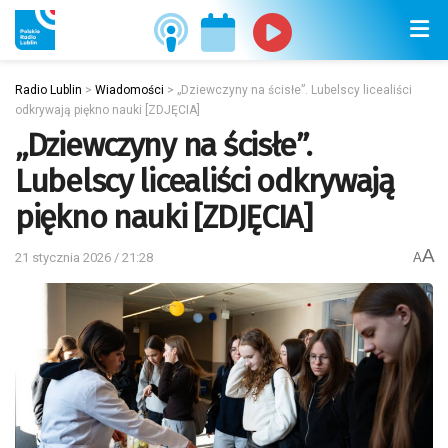
Radio Lublin
>
Wiadomości
>
„Dziewczyny na ścisłe”. Lubelscy licealiści
odkrywają piękno nauki [ZDJĘCIA]
„Dziewczyny na ścisłe”.
Lubelscy licealiści odkrywają
piękno nauki [ZDJĘCIA]
A
21 stycznia 2026 / 21:28
A