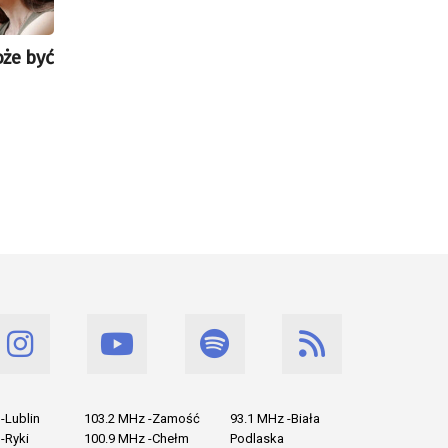
że być
-Lublin
103.2 MHz -Zamość
93.1 MHz -Biała
-Ryki
100.9 MHz -Chełm
Podlaska