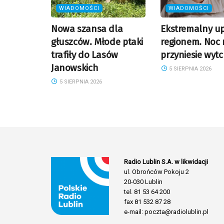
WIADOMOŚCI
WIADOMOŚCI
Nowa szansa dla
Ekstremalny u
głuszców. Młode ptaki
regionem. Noc 
trafiły do Lasów
przyniesie wyt
Janowskich
5 SIERPNIA 2026
5 SIERPNIA 2026
Radio Lublin S.A. w likwidacji
ul. Obrońców Pokoju 2
20-030 Lublin
tel. 81 53 64 200
fax 81 532 87 28
e-mail: poczta@radiolublin.pl