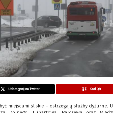
Udostępnij na Twitter
Kod QR
być miejscami śliskie – ostrzegają służby dyżurne. 
erza Dolnego, Lubartowa, Parczewa oraz Międz