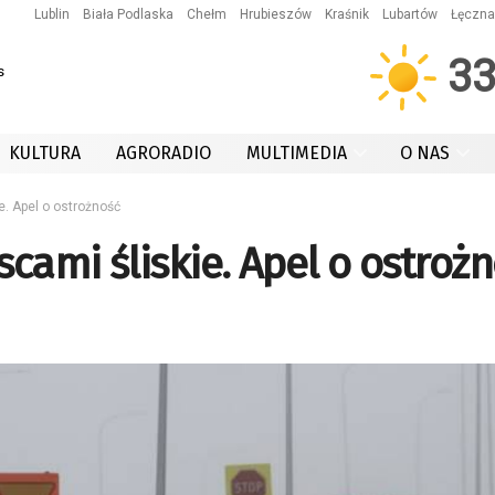
Lublin
Biała Podlaska
Chełm
Hrubieszów
Kraśnik
Lubartów
Łęczna
3
s
KULTURA
AGRORADIO
MULTIMEDIA
O NAS
e. Apel o ostrożność
scami śliskie. Apel o ostroż