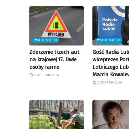
WIADOMOŚCI
WIADOMOŚCI
Zderzenie trzech aut
Gość Radia Lub
na krajowej 17. Dwie
wiceprezes Por
osoby ranne
Lotniczego Lub
Marcin Kowale
6 SIERPNIA 2026
6 SIERPNIA 2026