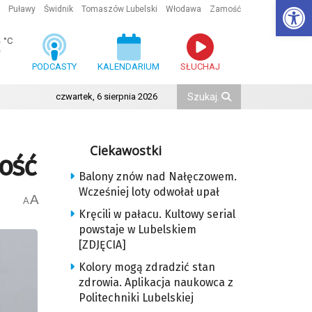
Ot
Puławy
Świdnik
Tomaszów Lubelski
Włodawa
Zamość
3
°C
PODCASTY
KALENDARIUM
SŁUCHAJ
czwartek, 6 sierpnia 2026
Ciekawostki
ność
Balony znów nad Nałęczowem.
Wcześniej loty odwołał upał
A
A
Kręcili w pałacu. Kultowy serial
powstaje w Lubelskiem
[ZDJĘCIA]
Kolory mogą zdradzić stan
zdrowia. Aplikacja naukowca z
Politechniki Lubelskiej