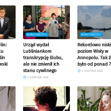
WIADOMOŚCI
WIADOMOŚCI
lin:
Urząd wydał
Rekordowo niski
tu
Lubliniankom
poziom Wisły w
lin
transkrypcję ślubu,
Annopolu. Tak źl
wski
ale nie zmienił ich
było od ponad 7
stanu cywilnego
5 SIERPNIA 2026
5 SIERPNIA 2026