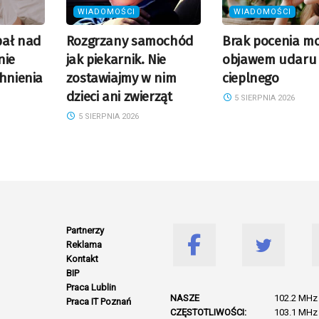
WIADOMOŚCI
WIADOMOŚCI
pał nad
Rozgrzany samochód
Brak pocenia mo
nie
jak piekarnik. Nie
objawem udaru
chnienia
zostawiajmy w nim
cieplnego
dzieci ani zwierząt
5 SIERPNIA 2026
5 SIERPNIA 2026
Partnerzy
Reklama
Kontakt
BIP
Praca Lublin
NASZE
102.2 MHz 
Praca IT Poznań
CZĘSTOTLIWOŚCI:
103.1 MHz 