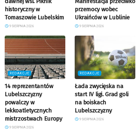
dawnej wsi. Piknik
Manifestacja przeciwko
historyczny w
przemocy wobec
Tomaszowie Lubelskim
Ukraińców w Lublinie
9 SIERPNIA 2026
9 SIERPNIA 2026
REDAKCJE
REDAKCJE
14 reprezentantów
Łada zwycięska na
Lubelszczyzny
start IV ligi. Grad goli
powalczy w
na boiskach
lekkoatletycznych
Lubelszczyzny
mistrzostwach Europy
9 SIERPNIA 2026
9 SIERPNIA 2026