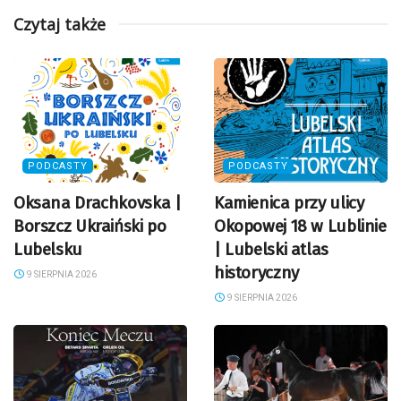
Czytaj także
PODCASTY
PODCASTY
Oksana Drachkovska |
Kamienica przy ulicy
Borszcz Ukraiński po
Okopowej 18 w Lublinie
Lubelsku
| Lubelski atlas
historyczny
9 SIERPNIA 2026
9 SIERPNIA 2026