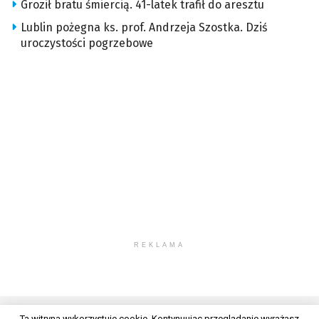
Groził bratu śmiercią. 41-latek trafił do aresztu
Lublin pożegna ks. prof. Andrzeja Szostka. Dziś
uroczystości pogrzebowe
REKLAMA
Ta witryna wykorzystuje cookie. Kontynuując przeglądanie wyrażasz