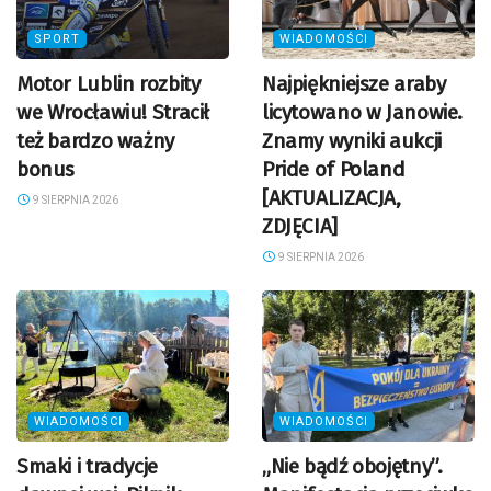
SPORT
WIADOMOŚCI
Motor Lublin rozbity
Najpiękniejsze araby
we Wrocławiu! Stracił
licytowano w Janowie.
też bardzo ważny
Znamy wyniki aukcji
bonus
Pride of Poland
[AKTUALIZACJA,
9 SIERPNIA 2026
ZDJĘCIA]
9 SIERPNIA 2026
WIADOMOŚCI
WIADOMOŚCI
Smaki i tradycje
„Nie bądź obojętny”.