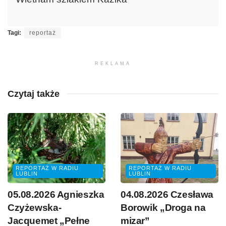
dźwiękowych
Tagi:
reportaż
REKLAMA
Czytaj także
REPORTAŻ W RADIU
REPORTAŻ W RADIU
LUBLIN
LUBLIN
05.08.2026 Agnieszka
04.08.2026 Czesława
Czyżewska-
Borowik „Droga na
Jacquemet „Pełne
mizar”