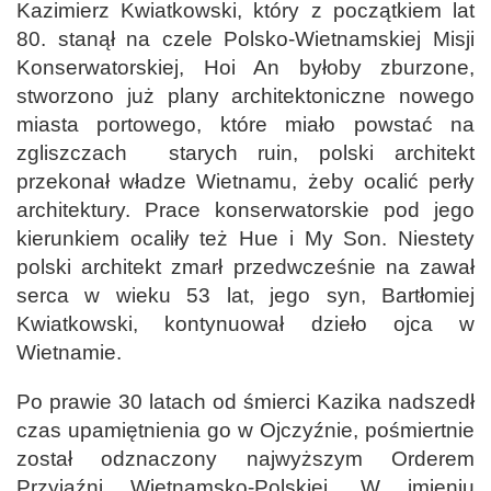
Kazimierz Kwiatkowski, który z początkiem lat
80. stanął na czele Polsko-Wietnamskiej Misji
Konserwatorskiej, Hoi An byłoby zburzone,
stworzono już plany architektoniczne nowego
miasta portowego, które miało powstać na
zgliszczach starych ruin, polski architekt
przekonał władze Wietnamu, żeby ocalić perły
architektury. Prace konserwatorskie pod jego
kierunkiem ocaliły też Hue i My Son. Niestety
polski architekt zmarł przedwcześnie na zawał
serca w wieku 53 lat, jego syn, Bartłomiej
Kwiatkowski, kontynuował dzieło ojca w
Wietnamie.
Po prawie 30 latach od śmierci Kazika nadszedł
czas upamiętnienia go w Ojczyźnie, pośmiertnie
został odznaczony najwyższym Orderem
Przyjaźni Wietnamsko-Polskiej. W imieniu