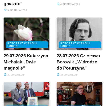
gniazdo”
4 SIERPNIA 2026
5 SIERPNIA 2026
REPORTAŻ W RADIU
REPORTAŻ W RADIU
LUBLIN
LUBLIN
29.07.2026 Katarzyna
28.07.2026 Czesława
Michalak „Dwie
Borowik „W drodze
magnolie”
do Poturzyna”
29 LIPCA 2026
28 LIPCA 2026