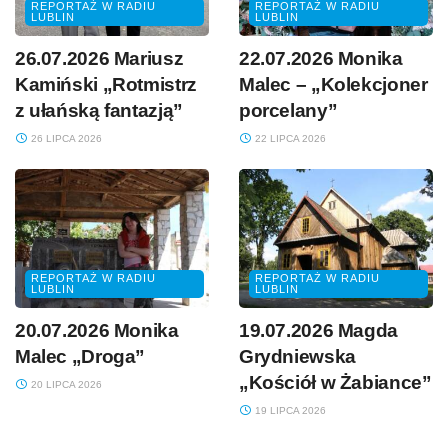
REPORTAŻ W RADIU
REPORTAŻ W RADIU
LUBLIN
LUBLIN
26.07.2026 Mariusz
22.07.2026 Monika
Kamiński „Rotmistrz
Malec – „Kolekcjoner
z ułańską fantazją”
porcelany”
26 LIPCA 2026
22 LIPCA 2026
REPORTAŻ W RADIU
REPORTAŻ W RADIU
LUBLIN
LUBLIN
20.07.2026 Monika
19.07.2026 Magda
Malec „Droga”
Grydniewska
„Kościół w Żabiance”
20 LIPCA 2026
19 LIPCA 2026