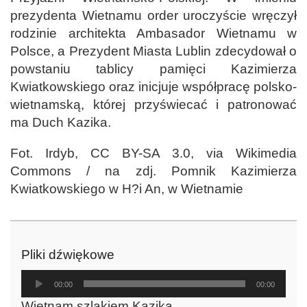
prezydenta Wietnamu order uroczyście wręczył
rodzinie architekta Ambasador Wietnamu w
Polsce, a Prezydent Miasta Lublin zdecydował o
powstaniu tablicy pamięci Kazimierza
Kwiatkowskiego oraz inicjuje współpracę polsko-
wietnamską, której przyświecać i patronować
ma Duch Kazika.
Fot. Irdyb, CC BY-SA 3.0, via Wikimedia
Commons / na zdj. Pomnik Kazimierza
Kwiatkowskiego w H?i An, w Wietnamie
Pliki dźwiękowe
Odtwarzacz
00:00
00:00
plików
Wietnam szlakiem Kazika