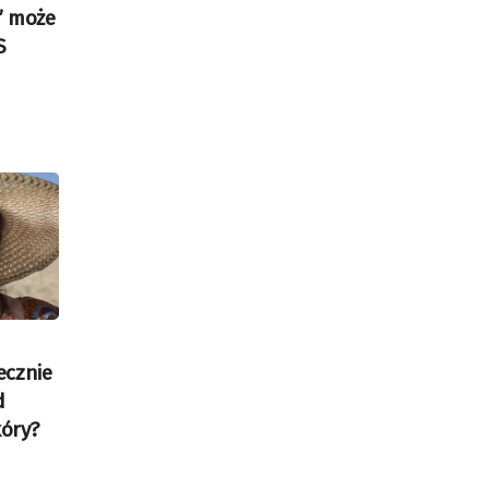
” może
S
ecznie
d
óry?