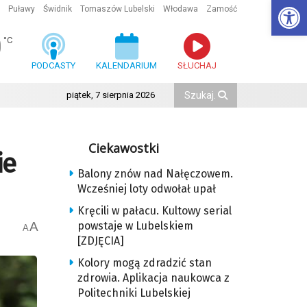
Ot
Puławy
Świdnik
Tomaszów Lubelski
Włodawa
Zamość
0
°C
PODCASTY
KALENDARIUM
SŁUCHAJ
piątek, 7 sierpnia 2026
Ciekawostki
ie
Balony znów nad Nałęczowem.
Wcześniej loty odwołał upał
Kręcili w pałacu. Kultowy serial
A
powstaje w Lubelskiem
A
[ZDJĘCIA]
Kolory mogą zdradzić stan
zdrowia. Aplikacja naukowca z
Politechniki Lubelskiej