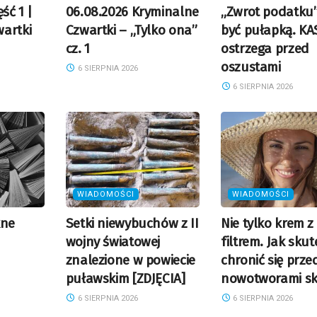
ść 1 |
06.08.2026 Kryminalne
„Zwrot podatku
artki
Czwartki – „Tylko ona”
być pułapką. KA
cz. 1
ostrzega przed
oszustami
6 SIERPNIA 2026
6 SIERPNIA 2026
WIADOMOŚCI
WIADOMOŚCI
kne
Setki niewybuchów z II
Nie tylko krem z
wojny światowej
filtrem. Jak skut
znalezione w powiecie
chronić się prze
puławskim [ZDJĘCIA]
nowotworami sk
6 SIERPNIA 2026
6 SIERPNIA 2026