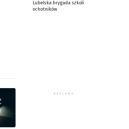
Lubelska brygada szkoli
ochotników
iejszyć
śność.
REKLAMA