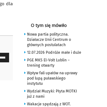
go dla
O tym się mówiło
Nowa partia polityczna.
Działacze Unii Centrum o
głównych postulatach
12.07.2026 Podróże małe i duże
waj
PGE MKS El-Volt Lublin –
ałek
trening otwarty
Wpływ fali upałów na uprawy
y
pod lupą puławskiego
z
instytutu
Wydział Muzyki: Płyta MOTKI
u
już z nami
Wakacje spędzają z WOT.
ększyć