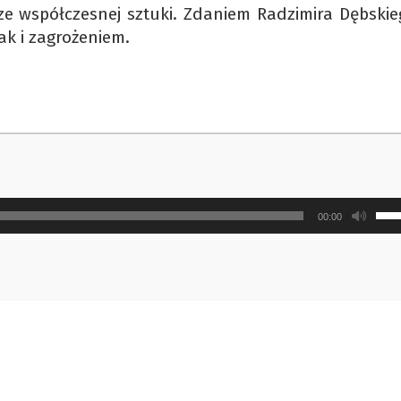
ze współczesnej sztuki. Zdaniem Radzimira Dębskie
ak i zagrożeniem.
Uży
00:00
strz
do
gór
ora
do
doł
aby
zwi