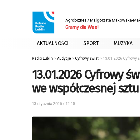
Agrobiznes / Małgorzata Makowska-Ma
Gramy dla Was!
AKTUALNOŚCI
SPORT
MUZYKA
Radio Lublin
>
Audycje
>
Cyfrowy świat
>
13.01.2026 Cyfrowy 
13.01.2026 Cyfrowy ś
we współczesnej sztu
13 stycznia 2026 / 12:15