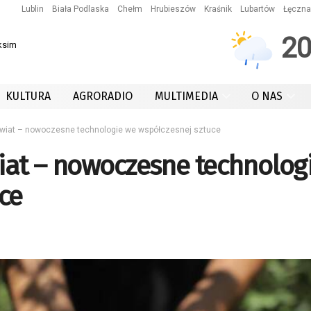
Lublin
Biała Podlaska
Chełm
Hrubieszów
Kraśnik
Lubartów
Łęczna
2
ksim
KULTURA
AGRORADIO
MULTIMEDIA
O NAS
świat – nowoczesne technologie we współczesnej sztuce
wiat – nowoczesne technolog
ce