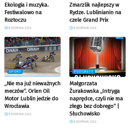
Ekologia i muzyka.
Zmarzlik najlepszy w
Festiwalowo na
Rydze. Lublinianin na
Roztoczu
czele Grand Prix
8 SIERPNIA 2026
8 SIERPNIA 2026
SPORT
PODCASTY
„Nie ma już nieważnych
Małgorzata
meczów”. Orlen Oil
Żurakowska „Intryga
Motor Lublin jedzie do
naprędce, czyli nie ma
Wrocławia
złego bez dobrego” |
Słuchowisko
8 SIERPNIA 2026
8 SIERPNIA 2026