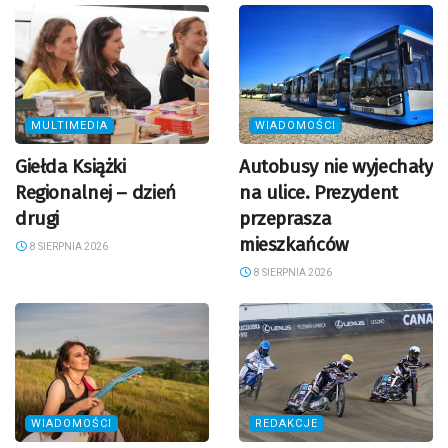
MULTIMEDIA
WIADOMOŚCI
Giełda Książki
Autobusy nie wyjechały
Regionalnej – dzień
na ulice. Prezydent
drugi
przeprasza
mieszkańców
8 SIERPNIA 2026
8 SIERPNIA 2026
WIADOMOŚCI
REDAKCJE