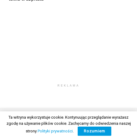
REKLAMA
Ta witryna wykorzystuje cookie. Kontynuując przeglądanie wyrażasz
zgodę na używanie plików cookie. Zachęcamy do odwiedzenia naszej
© 2026 Wszelkie prawa zastrzeżone. Radio Lublin S.A. w likwidacji
strony
Polityki prywatności
.
Rozumiem