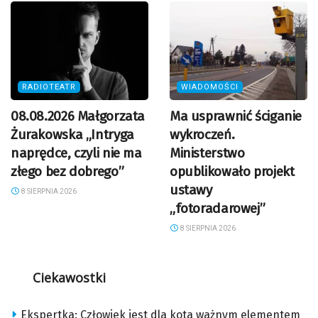
RADIOTEATR
WIADOMOŚCI
08.08.2026 Małgorzata
Ma usprawnić ściganie
Żurakowska „Intryga
wykroczeń.
naprędce, czyli nie ma
Ministerstwo
złego bez dobrego”
opublikowało projekt
ustawy
8 SIERPNIA 2026
„fotoradarowej”
8 SIERPNIA 2026
Ciekawostki
Ekspertka: Człowiek jest dla kota ważnym elementem