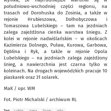
południowo-wschodniej części regionu, na
trasach od Dorohuska do Zosinia, a także w
rejonie Hrubieszowa, Dołhobyczowa i
Tomaszowa Lubelskiego – tam na jezdniach
zalega zajeżdżona cienka warstwa śniegu. Z
kolei w rejonie nadwiślańskim – w okolicach
Kazimierza Dolnego, Puław, Kurowa, Garbowa,
Dęblina i Ryk, a także w rejonie Opola
Lubelskiego – na jezdniach zalega zajeżdżony
śnieg, a nawierzchnia jest czarna tylko w
koleinach. Na drogach wojewódzkich pracuje 10
piaskarek oraz 31 solarek.
MaK / opr. WM
Fot. Piotr Michalski / archiwum RL
Tagi:
Lublin
zima
Drogi
info