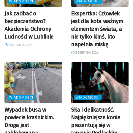
WIADOMOŚCI
WIADOMOŚCI
Jak zadbać o
Ekspertka: Człowiek
bezpieczeństwo?
jest dla kota ważnym
Akademia Ochrony
elementem świata, a
Ludności w Lublinie
nie tylko kimś, kto
napełnia miskę
8 SIERPNIA 2026
8 SIERPNIA 2026
WIADOMOŚCI
WIADOMOŚCI
Wypadek busa w
Siła i delikatność.
powiecie kraśnickim.
Najpiękniejsze konie
Droga jest
prezentują się w
zablokowana
Janowie Podlaskim