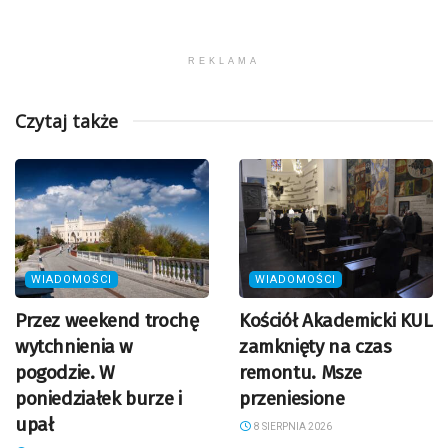
REKLAMA
Czytaj także
WIADOMOŚCI
WIADOMOŚCI
Przez weekend trochę
Kościół Akademicki KUL
wytchnienia w
zamknięty na czas
pogodzie. W
remontu. Msze
poniedziałek burze i
przeniesione
upał
8 SIERPNIA 2026