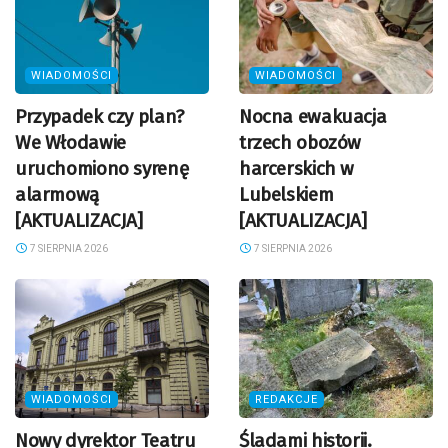
WIADOMOŚCI
WIADOMOŚCI
Przypadek czy plan?
Nocna ewakuacja
We Włodawie
trzech obozów
uruchomiono syrenę
harcerskich w
alarmową
Lubelskiem
[AKTUALIZACJA]
[AKTUALIZACJA]
7 SIERPNIA 2026
7 SIERPNIA 2026
WIADOMOŚCI
REDAKCJE
Nowy dyrektor Teatru
Śladami historii.