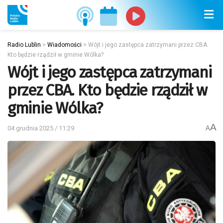
Radio Lublin
>
Wiadomości
>
Wójt i jego zastępca zatrzymani przez CBA.
Kto będzie rządził w gminie Wólka?
Wójt i jego zastępca zatrzymani
przez CBA. Kto będzie rządził w
gminie Wólka?
A
04 grudnia 2025 / 11:29
A