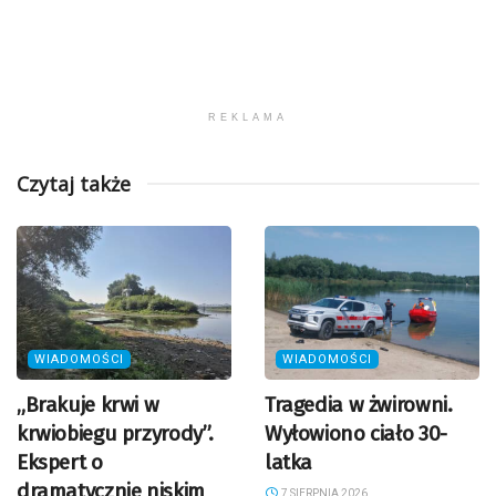
REKLAMA
Czytaj także
WIADOMOŚCI
WIADOMOŚCI
„Brakuje krwi w
Tragedia w żwirowni.
krwiobiegu przyrody”.
Wyłowiono ciało 30-
Ekspert o
latka
dramatycznie niskim
7 SIERPNIA 2026