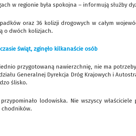
ach w regionie była spokojna – informują służby dy
ypadków oraz 36 kolizji drogowych w całym wojewó
ją o dwóch kolizjach.
zasie świąt, zginęło kilkanaście osób
iednio przygotowaną nawierzchnię, nie ma potrzeby
działu Generalnej Dyrekcja Dróg Krajowych i Autost
zo ślisko.
przypominało lodowiska. Nie wszyscy właściciele p
w chodników.