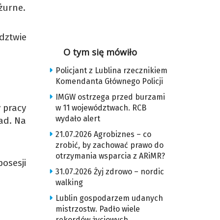
żurne.
dztwie
O tym się mówiło
Policjant z Lublina rzecznikiem
Komendanta Głównego Policji
IMGW ostrzega przed burzami
 pracy
w 11 województwach. RCB
wydało alert
rad. Na
21.07.2026 Agrobiznes – co
zrobić, by zachować prawo do
otrzymania wsparcia z ARiMR?
osesji
31.07.2026 Żyj zdrowo – nordic
walking
Lublin gospodarzem udanych
mistrzostw. Padło wiele
rekordów życiowych