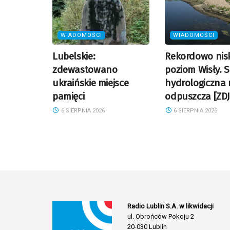
WIADOMOŚCI
WIADOMOŚCI
Lubelskie:
Rekordowo nisk
zdewastowano
poziom Wisły. 
ukraińskie miejsce
hydrologiczna 
pamięci
odpuszcza [ZDJ
6 SIERPNIA 2026
6 SIERPNIA 2026
Radio Lublin S.A. w likwidacji
ul. Obrońców Pokoju 2
20-030 Lublin