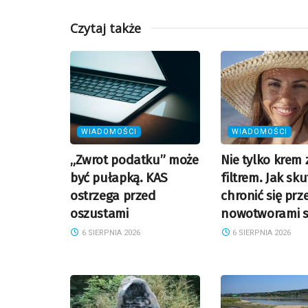
Czytaj także
WIADOMOŚCI
WIADOMOŚCI
„Zwrot podatku” może
Nie tylko krem 
być pułapką. KAS
filtrem. Jak sk
ostrzega przed
chronić się prz
oszustami
nowotworami s
6 SIERPNIA 2026
6 SIERPNIA 2026