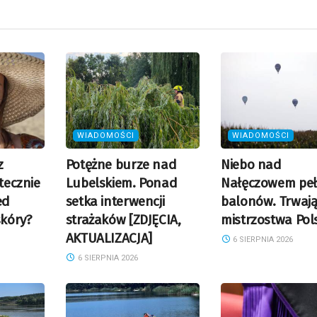
WIADOMOŚCI
WIADOMOŚCI
z
Potężne burze nad
Niebo nad
utecznie
Lubelskiem. Ponad
Nałęczowem pe
ed
setka interwencji
balonów. Trwaj
kóry?
strażaków [ZDJĘCIA,
mistrzostwa Pol
AKTUALIZACJA]
6 SIERPNIA 2026
6 SIERPNIA 2026