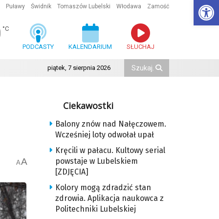
Ot
Puławy
Świdnik
Tomaszów Lubelski
Włodawa
Zamość
0
°C
PODCASTY
KALENDARIUM
SŁUCHAJ
piątek, 7 sierpnia 2026
Ciekawostki
Balony znów nad Nałęczowem.
Wcześniej loty odwołał upał
Kręcili w pałacu. Kultowy serial
A
powstaje w Lubelskiem
A
[ZDJĘCIA]
Kolory mogą zdradzić stan
zdrowia. Aplikacja naukowca z
Politechniki Lubelskiej