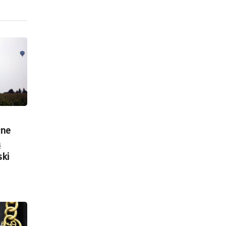
łne
ą
ski