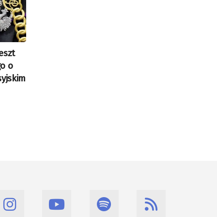
eszt
o o
syjskim