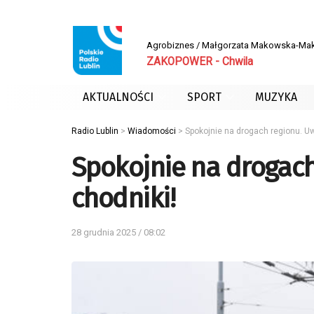
Agrobiznes / Małgorzata Makowska-Ma
ZAKOPOWER - Chwila
AKTUALNOŚCI
SPORT
MUZYKA
Radio Lublin
>
Wiadomości
>
Spokojnie na drogach regionu. Uw
Spokojnie na drogach
chodniki!
28 grudnia 2025 / 08:02