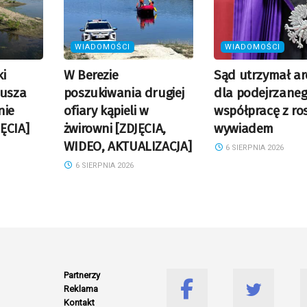
WIADOMOŚCI
WIADOMOŚCI
i
W Berezie
Sąd utrzymał ar
Susza
poszukiwania drugiej
dla podejrzaneg
nie
ofiary kąpieli w
współpracę z ro
ĘCIA]
żwirowni [ZDJĘCIA,
wywiadem
WIDEO, AKTUALIZACJA]
6 SIERPNIA 2026
6 SIERPNIA 2026
Partnerzy
Reklama
Kontakt