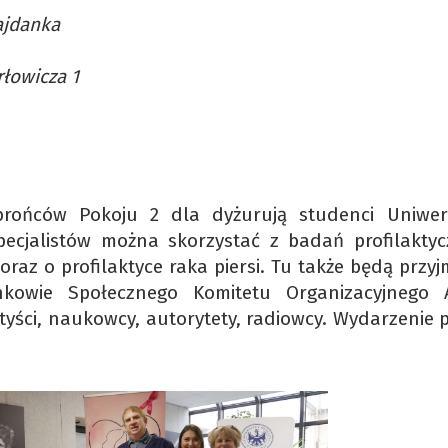
ajdanka
rłowicza 1
brońców Pokoju 2 dla dyżurują studenci Uniwer
ecjalistów można skorzystać z badań profilaktyc
oraz o profilaktyce raka piersi. Tu także będą przy
kowie Społecznego Komitetu Organizacyjnego A
yści, naukowcy, autorytety, radiowcy. Wydarzenie 