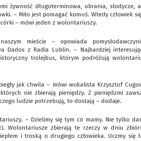
nymi żywność długoterminowa, ubrania, słodycze, a
wki. – Miło jest pomagać komuś. Wtedy człowiek się 
j córki – mówi jeden z wolontariuszy.
aszym mieście – opowiada pomysłodawczyni
a Dados z Radia Lublin. – Najbardziej interesują
istoryczny trolejbus, którym podróżują wolontari
ebiegły jak chwila – mówi wokalista Krzysztof Cugow
tórych nie zbierają pieniędzy. Z pieniędzmi zawsz
o czego ludzie potrzebują, to dostają – dodaje.
tariuszy. – Dzielimy się tym co mamy. Nie tylko da
i. Wolontariusze zbierają te rzeczy w dniu zbiórk
ciepłem i troską o drugiego człowieka. Uczmy się t