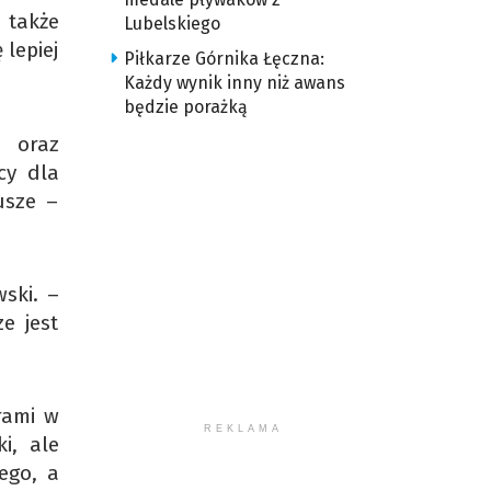
 także
Lubelskiego
lepiej
Piłkarze Górnika Łęczna:
Każdy wynik inny niż awans
będzie porażką
 oraz
cy dla
usze –
ski. –
e jest
rami w
REKLAMA
i, ale
ego, a