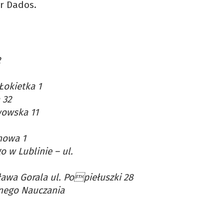
or Dados.
2
Łokietka 1
 32
wowska 11
anowa 1
o w Lublinie – ul.
ława Gorala ul. Popiełuszki 28
ajnego Nauczania