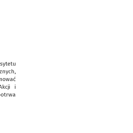
sytetu
znych,
jmować
kcji i
potrwa