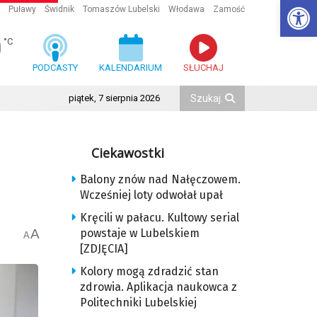
Ot
Puławy
Świdnik
Tomaszów Lubelski
Włodawa
Zamość
0
°C
PODCASTY
KALENDARIUM
SŁUCHAJ
piątek, 7 sierpnia 2026
Ciekawostki
Balony znów nad Nałęczowem.
Wcześniej loty odwołał upał
Kręcili w pałacu. Kultowy serial
A
powstaje w Lubelskiem
A
[ZDJĘCIA]
Kolory mogą zdradzić stan
zdrowia. Aplikacja naukowca z
Politechniki Lubelskiej