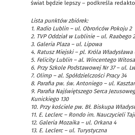
świat będzie lepszy – podkreśla redakt
Lista punktów zbiórek:
1. Radio Lublin – ul. Obrońców Pokoju 2
2. TVP Oddział w Lublinie – ul. Raabego 
3. Galeria Plaza – ul. Lipowa
4. Ratusz Miejski – pl. Króla Władysława 
5. Felicity Lublin – al. Wincentego Witosa
6. Przy Szkole Podstawowej Nr 37 – ul. L
7. Olimp – al. Spółdzielczości Pracy 34
8. Parafia pw. św. Antoniego – ul. Kaszt
9. Parafia Najświętszego Serca Jezusoweg
Kunickiego 130
10. Przy kościele pw. Bł. Biskupa Władys
11. E. Leclerc – Rondo im. Nauczycieli T
12. Galeria Mozaika – ul. Orkana 4
13. E. Leclerc – ul. Turystyczna