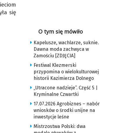
ieciom
ła się
O tym się mówiło
Kapelusze, wachlarze, suknie.
Dawna moda zachwyca w
Zamościu [ZDJĘCIA]
Festiwal Klezmerski
przypomina o wielokulturowej
historii Kazimierza Dolnego
„Utracone nadzieje”. Część 5 |
Kryminalne Czwartki
17.07.2026 Agrobiznes – nabór
wniosków o środki unijne na
inwestycje leśne
Mistrzostwa Polski: dwa
medale pływaków z