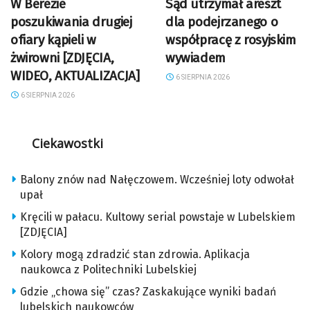
W Berezie
Sąd utrzymał areszt
poszukiwania drugiej
dla podejrzanego o
ofiary kąpieli w
współpracę z rosyjskim
żwirowni [ZDJĘCIA,
wywiadem
WIDEO, AKTUALIZACJA]
6 SIERPNIA 2026
6 SIERPNIA 2026
Ciekawostki
Balony znów nad Nałęczowem. Wcześniej loty odwołał
upał
Kręcili w pałacu. Kultowy serial powstaje w Lubelskiem
[ZDJĘCIA]
Kolory mogą zdradzić stan zdrowia. Aplikacja
naukowca z Politechniki Lubelskiej
Gdzie „chowa się” czas? Zaskakujące wyniki badań
lubelskich naukowców