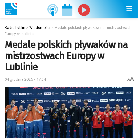
Radio Lublin
>
Wiadomości
>
Medale polskich pływaków na mistrzostwach
Europy w Lublinie
Medale polskich pływaków na
mistrzostwach Europy w
Lublinie
A
04 grudnia 2025 / 17:34
A