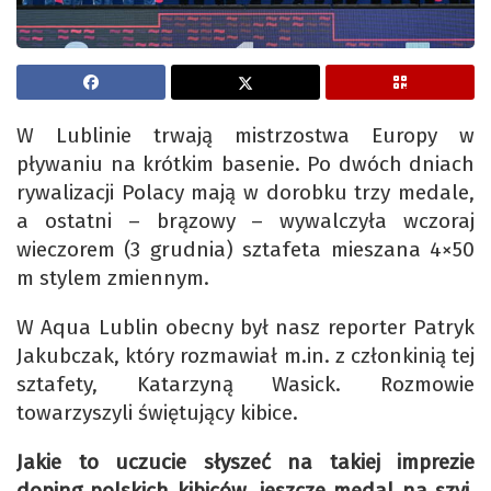
W Lublinie trwają mistrzostwa Europy w
pływaniu na krótkim basenie. Po dwóch dniach
rywalizacji Polacy mają w dorobku trzy medale,
a ostatni – brązowy – wywalczyła wczoraj
wieczorem (3 grudnia) sztafeta mieszana 4×50
m stylem zmiennym.
W Aqua Lublin obecny był nasz reporter Patryk
Jakubczak, który rozmawiał m.in. z członkinią tej
sztafety, Katarzyną Wasick. Rozmowie
towarzyszyli świętujący kibice.
Jakie to uczucie słyszeć na takiej imprezie
doping polskich kibiców, jeszcze medal na szyi.