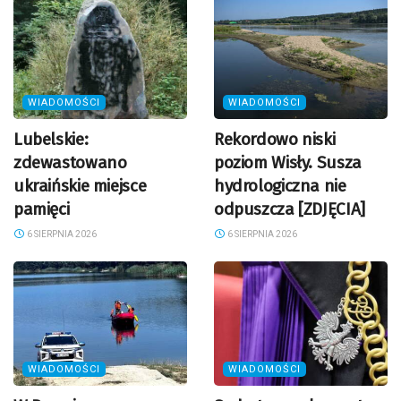
WIADOMOŚCI
WIADOMOŚCI
Lubelskie:
Rekordowo niski
zdewastowano
poziom Wisły. Susza
ukraińskie miejsce
hydrologiczna nie
pamięci
odpuszcza [ZDJĘCIA]
6 SIERPNIA 2026
6 SIERPNIA 2026
WIADOMOŚCI
WIADOMOŚCI