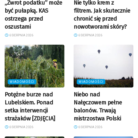
„Zwrot podatku” może
Nie tylko krem z
być pułapką. KAS
filtrem. Jak skutecznie
ostrzega przed
chronić się przed
oszustami
nowotworami skóry?
6 SIERPNIA 2026
6 SIERPNIA 2026
WIADOMOŚCI
WIADOMOŚCI
Potężne burze nad
Niebo nad
Lubelskiem. Ponad
Nałęczowem pełne
setka interwencji
balonów. Trwają
strażaków [ZDJĘCIA]
mistrzostwa Polski
6 SIERPNIA 2026
6 SIERPNIA 2026