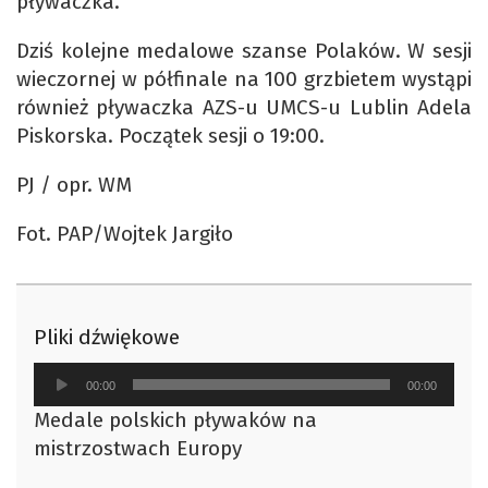
pływaczka.
Dziś kolejne medalowe szanse Polaków. W sesji
wieczornej w półfinale na 100 grzbietem wystąpi
również pływaczka AZS-u UMCS-u Lublin Adela
Piskorska. Początek sesji o 19:00.
PJ / opr. WM
Fot. PAP/Wojtek Jargiło
Pliki dźwiękowe
Odtwarzacz
00:00
00:00
plików
Medale polskich pływaków na
dźwiękowych
mistrzostwach Europy