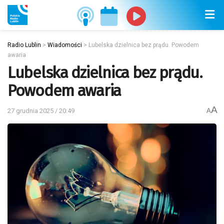
Radio Lublin
>
Wiadomości
>
Lubelska dzielnica bez prądu. Powodem
awaria
Lubelska dzielnica bez prądu.
Powodem awaria
A
27 grudnia 2025 / 20:49
A