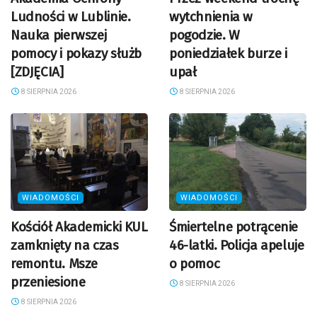
Ludności w Lublinie.
wytchnienia w
Nauka pierwszej
pogodzie. W
pomocy i pokazy służb
poniedziałek burze i
[ZDJĘCIA]
upał
8 SIERPNIA 2026
8 SIERPNIA 2026
WIADOMOŚCI
WIADOMOŚCI
Kościół Akademicki KUL
Śmiertelne potrącenie
zamknięty na czas
46-latki. Policja apeluje
remontu. Msze
o pomoc
przeniesione
8 SIERPNIA 2026
8 SIERPNIA 2026