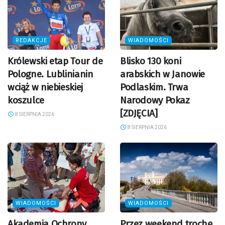
REDAKCJE
WIADOMOŚCI
Królewski etap Tour de
Blisko 130 koni
Pologne. Lublinianin
arabskich w Janowie
wciąż w niebieskiej
Podlaskim. Trwa
koszulce
Narodowy Pokaz
[ZDJĘCIA]
8 SIERPNIA 2026
8 SIERPNIA 2026
WIADOMOŚCI
WIADOMOŚCI
Akademia Ochrony
Przez weekend trochę