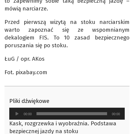
to zapewnimy sobie taką bezpieczną jazdę –
mówią narciarze.
Przed pierwszą wizytą na stoku narciarskim
warto zapoznać się ze wspomnianym
dekalogiem FIS. To 10 zasad bezpiecznego
poruszania się po stoku.
ŁuG / opr. AKos
Fot. pixabay.com
Pliki dźwiękowe
Odtwarzacz
00:00
00:00
plików
Kask, rozgrzewka i wyobraźnia. Podstawa
dźwiękowych
bezpiecznej jazdy na stoku