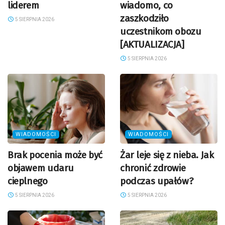
liderem
wiadomo, co
zaszkodziło
5 SIERPNIA 2026
uczestnikom obozu
[AKTUALIZACJA]
5 SIERPNIA 2026
WIADOMOŚCI
WIADOMOŚCI
Brak pocenia może być
Żar leje się z nieba. Jak
objawem udaru
chronić zdrowie
cieplnego
podczas upałów?
5 SIERPNIA 2026
5 SIERPNIA 2026