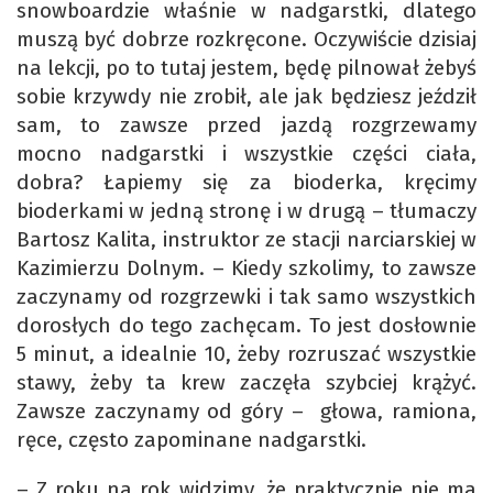
snowboardzie właśnie w nadgarstki, dlatego
muszą być dobrze rozkręcone. Oczywiście dzisiaj
na lekcji, po to tutaj jestem, będę pilnował żebyś
sobie krzywdy nie zrobił, ale jak będziesz jeździł
sam, to zawsze przed jazdą rozgrzewamy
mocno nadgarstki i wszystkie części ciała,
dobra? Łapiemy się za bioderka, kręcimy
bioderkami w jedną stronę i w drugą – tłumaczy
Bartosz Kalita, instruktor ze stacji narciarskiej w
Kazimierzu Dolnym. – Kiedy szkolimy, to zawsze
zaczynamy od rozgrzewki i tak samo wszystkich
dorosłych do tego zachęcam. To jest dosłownie
5 minut, a idealnie 10, żeby rozruszać wszystkie
stawy, żeby ta krew zaczęła szybciej krążyć.
Zawsze zaczynamy od góry – głowa, ramiona,
ręce, często zapominane nadgarstki.
– Z roku na rok widzimy, że praktycznie nie ma