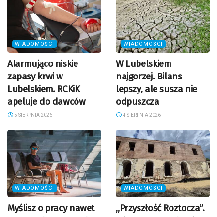
WIADOMOŚCI
WIADOMOŚCI
Alarmująco niskie
W Lubelskiem
zapasy krwi w
najgorzej. Bilans
Lubelskiem. RCKiK
lepszy, ale susza nie
apeluje do dawców
odpuszcza
5 SIERPNIA 2026
4 SIERPNIA 2026
WIADOMOŚCI
WIADOMOŚCI
Myślisz o pracy nawet
„Przyszłość Roztocza”.