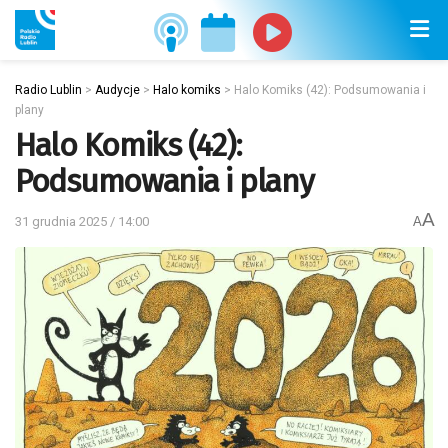
Radio Lublin
>
Audycje
>
Halo komiks
>
Halo Komiks (42): Podsumowania i
plany
Halo Komiks (42):
Podsumowania i plany
A
31 grudnia 2025 / 14:00
A