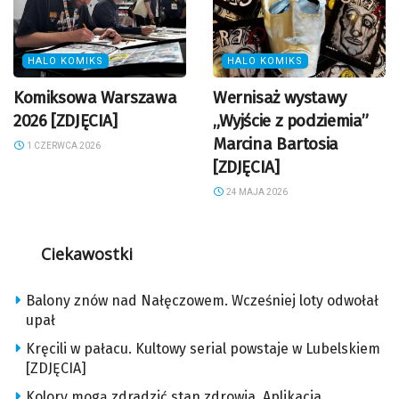
HALO KOMIKS
HALO KOMIKS
Komiksowa Warszawa
Wernisaż wystawy
2026 [ZDJĘCIA]
„Wyjście z podziemia”
Marcina Bartosia
1 CZERWCA 2026
[ZDJĘCIA]
24 MAJA 2026
Ciekawostki
Balony znów nad Nałęczowem. Wcześniej loty odwołał
upał
Kręcili w pałacu. Kultowy serial powstaje w Lubelskiem
[ZDJĘCIA]
Kolory mogą zdradzić stan zdrowia. Aplikacja