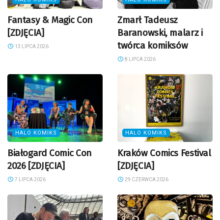
Fantasy & Magic Con
Zmarł Tadeusz
[ZDJĘCIA]
Baranowski, malarz i
twórca komiksów
13 LIPCA 2026
8 LIPCA 2026
HALO KOMIKS
HALO KOMIKS
Białogard Comic Con
Kraków Comics Festival
2026 [ZDJĘCIA]
[ZDJĘCIA]
7 LIPCA 2026
29 CZERWCA 2026