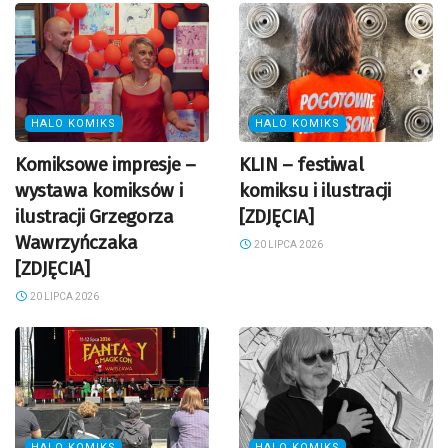
HALO KOMIKS
HALO KOMIKS
Komiksowe impresje –
KLIN – festiwal
wystawa komiksów i
komiksu i ilustracji
ilustracji Grzegorza
[ZDJĘCIA]
Wawrzyńczaka
20 LIPCA 2026
[ZDJĘCIA]
20 LIPCA 2026
HALO KOMIKS
HALO KOMIKS