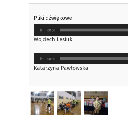
Pliki dźwiękowe
Odtwarzacz
00:00
plików
Wojciech Lesiuk
dźwiękowych
Odtwarzacz
00:00
plików
Katarzyna Pawłowska
dźwiękowych