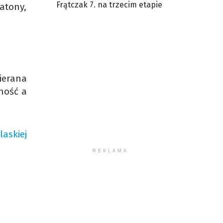
Frątczak 7. na trzecim etapie
atony,
ierana
ność a
askiej
REKLAMA