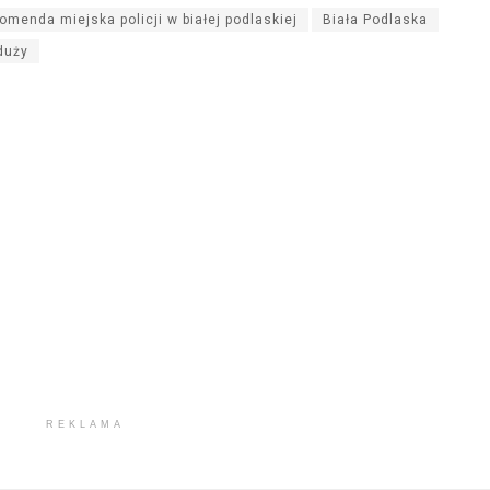
zmn
omenda miejska policji w białej podlaskiej
Biała Podlaska
gło
duży
REKLAMA