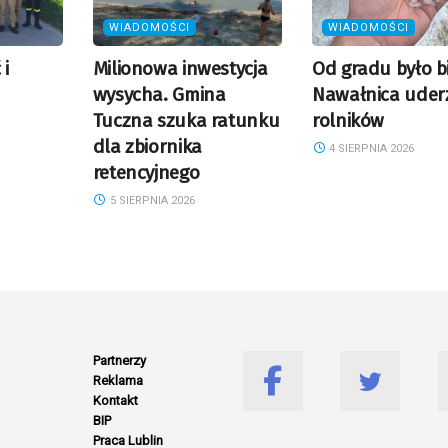
WIADOMOŚCI
WIADOMOŚCI
 i
Milionowa inwestycja
Od gradu było bi
wysycha. Gmina
Nawałnica uder
Tuczna szuka ratunku
rolników
dla zbiornika
4 SIERPNIA 2026
retencyjnego
5 SIERPNIA 2026
Partnerzy
Reklama
Kontakt
BIP
Praca Lublin