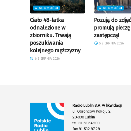
WIADOMOŚCI
WIADOMOŚCI
Ciało 48-latka
Pozują do zdjęć
odnalezione w
promują pieczę
zbiorniku. Trwają
zastępczą!
poszukiwania
5 SIERPNIA 2026
kolejnego mężczyzny
6 SIERPNIA 2026
Radio Lublin S.A. w likwidacji
ul. Obrońców Pokoju 2
20-030 Lublin
tel. 81 53 64 200
fax 81 532 87 28