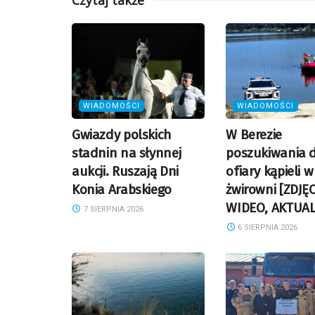
Czytaj także
WIADOMOŚCI
WIADOMOŚCI
Gwiazdy polskich
W Berezie
stadnin na słynnej
poszukiwania d
aukcji. Ruszają Dni
ofiary kąpieli w
Konia Arabskiego
żwirowni [ZDJĘC
WIDEO, AKTUAL
7 SIERPNIA 2026
6 SIERPNIA 2026