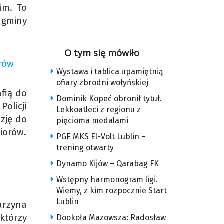
im. To
 gminy
O tym się mówiło
arów
Wystawa i tablica upamiętnią
ofiary zbrodni wołyńskiej
afią do
Dominik Kopeć obronił tytuł.
Policji
Lekkoatleci z regionu z
zję do
pięcioma medalami
iorów.
PGE MKS El-Volt Lublin –
trening otwarty
Dynamo Kijów – Qarabag FK
Wstępny harmonogram ligi.
Wiemy, z kim rozpocznie Start
Lublin
arzyna
 którzy
Dookoła Mazowsza: Radosław