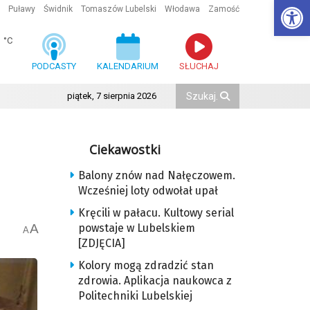
Ot
Puławy
Świdnik
Tomaszów Lubelski
Włodawa
Zamość
1
°C
PODCASTY
KALENDARIUM
SŁUCHAJ
piątek, 7 sierpnia 2026
Ciekawostki
Balony znów nad Nałęczowem.
Wcześniej loty odwołał upał
Kręcili w pałacu. Kultowy serial
A
powstaje w Lubelskiem
A
[ZDJĘCIA]
Kolory mogą zdradzić stan
zdrowia. Aplikacja naukowca z
Politechniki Lubelskiej