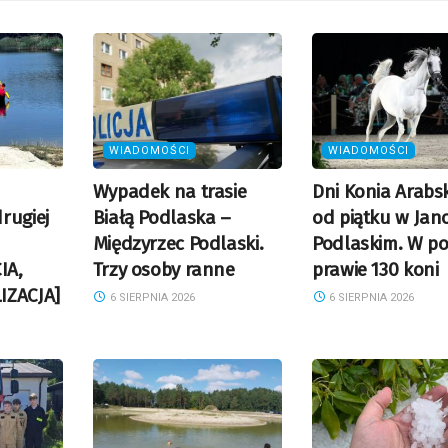
WIADOMOŚCI
WIADOMOŚCI
Wypadek na trasie
Dni Konia Arabs
rugiej
Białą Podlaska –
od piątku w Jan
Międzyrzec Podlaski.
Podlaskim. W po
IA,
Trzy osoby ranne
prawie 130 koni
IZACJA]
6 SIERPNIA 2026
6 SIERPNIA 2026