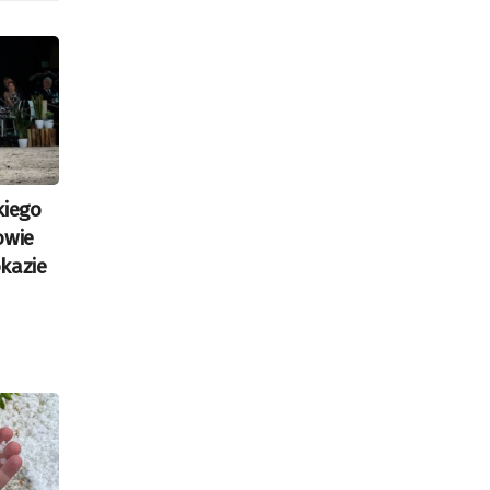
kiego
owie
kazie