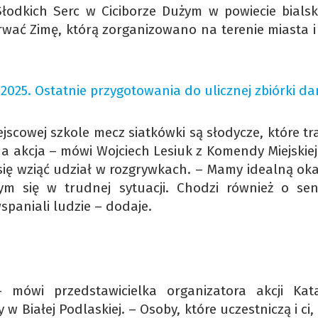
łodkich Serc w Ciciborze Dużym w powiecie bialsk
rwać Zimę, którą zorganizowano na terenie miasta i
025. Ostatnie przygotowania do ulicznej zbiórki d
scowej szkole mecz siatkówki są słodycze, które tr
a akcja – mówi Wojciech Lesiuk z Komendy Miejskiej 
 się wziąć udział w rozgrywkach. – Mamy idealną oka
ym się w trudnej sytuacji. Chodzi również o sen
spaniali ludzie – dodaje.
 mówi przedstawicielka organizatora akcji Kat
Białej Podlaskiej. – Osoby, które uczestniczą i ci,