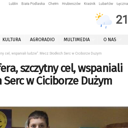
Lublin
Biała Podlaska
Chełm
Hrubieszów
Kraśnik
Lubartów
Łęczna
2
KULTURA
AGRORADIO
MULTIMEDIA
O NAS
y cel, wspaniali ludzie”. Mecz Słodkich Serc w Ciciborze Dużym
ra, szczytny cel, wspaniali
h Serc w Ciciborze Dużym