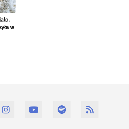
ało.
zyła w