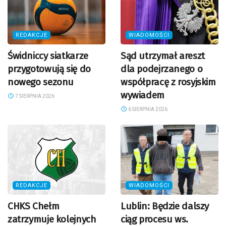
REDAKCJE
WIADOMOŚCI
Świdniccy siatkarze
Sąd utrzymał areszt
przygotowują się do
dla podejrzanego o
nowego sezonu
współpracę z rosyjskim
wywiadem
7 SIERPNIA 2026
6 SIERPNIA 2026
REDAKCJE
WIADOMOŚCI
CHKS Chełm
Lublin: Będzie dalszy
zatrzymuje kolejnych
ciąg procesu ws.