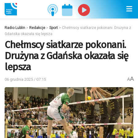
Radio Lublin
>
Redakcje
>
Sport
>
Chełmscy siatkarze pokonani. Drużyna z
Gdańska okazała się lepsza
Chełmscy siatkarze pokonani.
Drużyna z Gdańska okazała się
lepsza
A
06 grudnia 2025 / 07:15
A