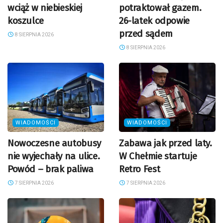
wciąż w niebieskiej
potraktował gazem.
koszulce
26-latek odpowie
przed sądem
8 SIERPNIA 2026
8 SIERPNIA 2026
WIADOMOŚCI
WIADOMOŚCI
Nowoczesne autobusy
Zabawa jak przed laty.
nie wyjechały na ulice.
W Chełmie startuje
Powód – brak paliwa
Retro Fest
7 SIERPNIA 2026
7 SIERPNIA 2026