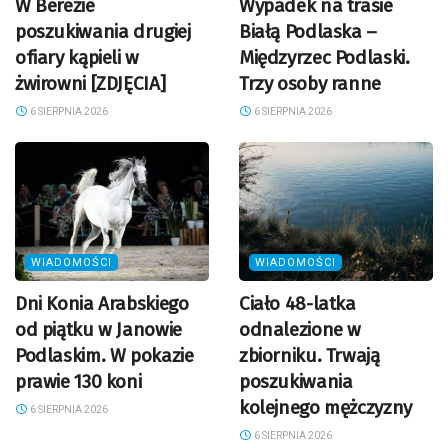
W Berezie
Wypadek na trasie
poszukiwania drugiej
Białą Podlaska –
ofiary kąpieli w
Międzyrzec Podlaski.
żwirowni [ZDJĘCIA]
Trzy osoby ranne
6 SIERPNIA 2026
6 SIERPNIA 2026
WIADOMOŚCI
WIADOMOŚCI
Dni Konia Arabskiego
Ciało 48-latka
od piątku w Janowie
odnalezione w
Podlaskim. W pokazie
zbiorniku. Trwają
prawie 130 koni
poszukiwania
kolejnego mężczyzny
6 SIERPNIA 2026
6 SIERPNIA 2026