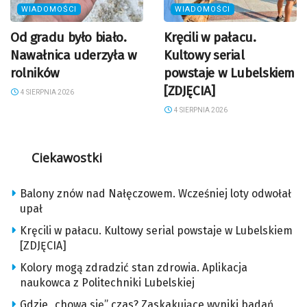
WIADOMOŚCI
WIADOMOŚCI
Od gradu było biało.
Kręcili w pałacu.
Nawałnica uderzyła w
Kultowy serial
rolników
powstaje w Lubelskiem
[ZDJĘCIA]
4 SIERPNIA 2026
4 SIERPNIA 2026
Ciekawostki
Balony znów nad Nałęczowem. Wcześniej loty odwołał
upał
Kręcili w pałacu. Kultowy serial powstaje w Lubelskiem
[ZDJĘCIA]
Kolory mogą zdradzić stan zdrowia. Aplikacja
naukowca z Politechniki Lubelskiej
Gdzie „chowa się” czas? Zaskakujące wyniki badań