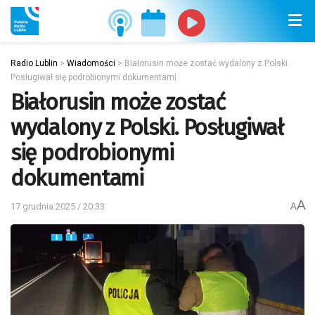
Radio Lublin
>
Wiadomości
>
Białorusin może zostać wydalony z Polski.
Posługiwał się podrobionymi dokumentami
Białorusin może zostać
wydalony z Polski. Posługiwał
się podrobionymi
dokumentami
A
17 grudnia 2025 / 20:33
A