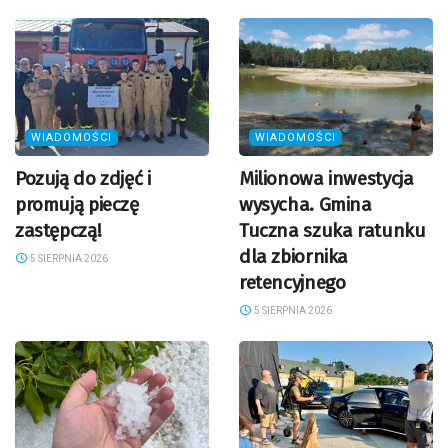
WIADOMOŚCI
WIADOMOŚCI
Pozują do zdjęć i
Milionowa inwestycja
promują pieczę
wysycha. Gmina
zastępczą!
Tuczna szuka ratunku
dla zbiornika
5 SIERPNIA 2026
retencyjnego
5 SIERPNIA 2026