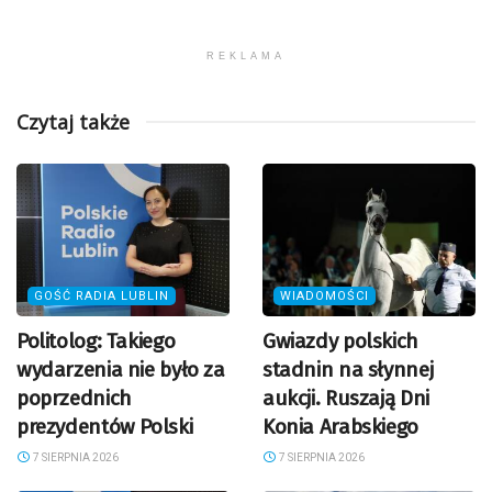
REKLAMA
Czytaj także
GOŚĆ RADIA LUBLIN
WIADOMOŚCI
Politolog: Takiego
Gwiazdy polskich
wydarzenia nie było za
stadnin na słynnej
poprzednich
aukcji. Ruszają Dni
prezydentów Polski
Konia Arabskiego
7 SIERPNIA 2026
7 SIERPNIA 2026