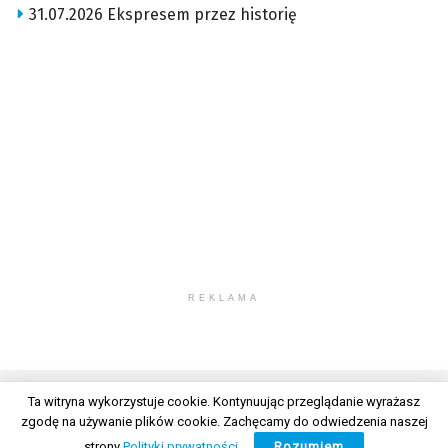
31.07.2026 Ekspresem przez historię
REKLAMA
Ta witryna wykorzystuje cookie. Kontynuując przeglądanie wyrażasz
zgodę na używanie plików cookie. Zachęcamy do odwiedzenia naszej
© 2026 Wszelkie prawa zastrzeżone. Radio Lublin S.A. w likwidacji
strony
Polityki prywatności
.
Rozumiem