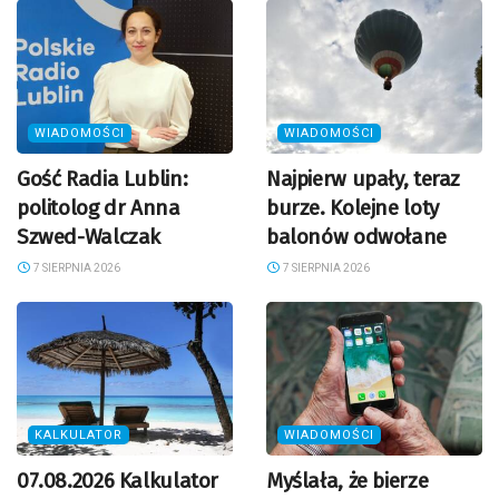
WIADOMOŚCI
WIADOMOŚCI
Gość Radia Lublin:
Najpierw upały, teraz
politolog dr Anna
burze. Kolejne loty
Szwed-Walczak
balonów odwołane
7 SIERPNIA 2026
7 SIERPNIA 2026
KALKULATOR
WIADOMOŚCI
07.08.2026 Kalkulator
Myślała, że bierze