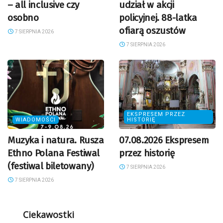
– all inclusive czy
udział w akcji
osobno
policyjnej. 88-latka
ofiarą oszustów
7 SIERPNIA 2026
7 SIERPNIA 2026
EKSPRESEM PRZEZ
WIADOMOŚCI
HISTORIĘ
Muzyka i natura. Rusza
07.08.2026 Ekspresem
Ethno Polana Festiwal
przez historię
(festiwal biletowany)
7 SIERPNIA 2026
7 SIERPNIA 2026
Ciekawostki