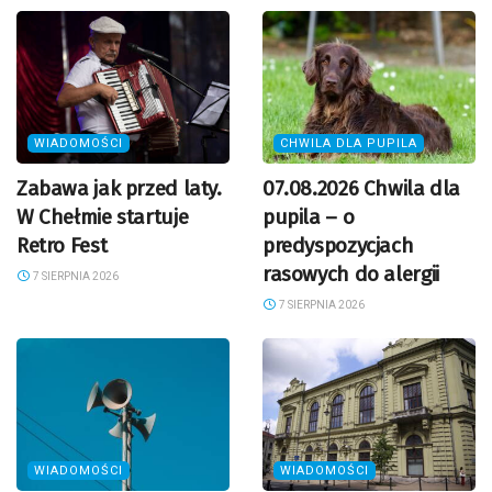
WIADOMOŚCI
CHWILA DLA PUPILA
Zabawa jak przed laty.
07.08.2026 Chwila dla
W Chełmie startuje
pupila – o
Retro Fest
predyspozycjach
rasowych do alergii
7 SIERPNIA 2026
7 SIERPNIA 2026
WIADOMOŚCI
WIADOMOŚCI