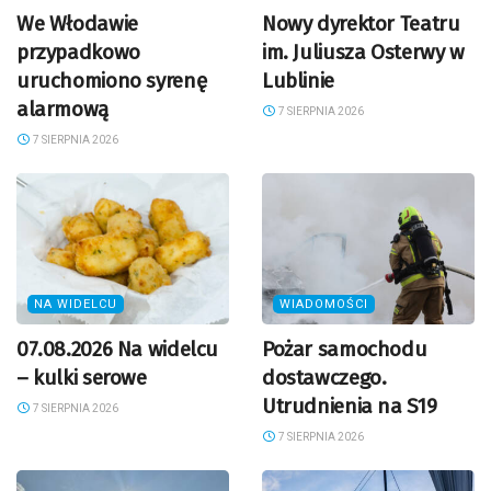
We Włodawie
Nowy dyrektor Teatru
przypadkowo
im. Juliusza Osterwy w
uruchomiono syrenę
Lublinie
alarmową
7 SIERPNIA 2026
7 SIERPNIA 2026
NA WIDELCU
WIADOMOŚCI
07.08.2026 Na widelcu
Pożar samochodu
– kulki serowe
dostawczego.
Utrudnienia na S19
7 SIERPNIA 2026
7 SIERPNIA 2026