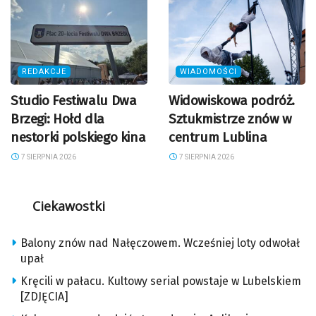
REDAKCJE
WIADOMOŚCI
Studio Festiwalu Dwa
Widowiskowa podróż.
Brzegi: Hołd dla
Sztukmistrze znów w
nestorki polskiego kina
centrum Lublina
7 SIERPNIA 2026
7 SIERPNIA 2026
Ciekawostki
Balony znów nad Nałęczowem. Wcześniej loty odwołał
upał
Kręcili w pałacu. Kultowy serial powstaje w Lubelskiem
[ZDJĘCIA]