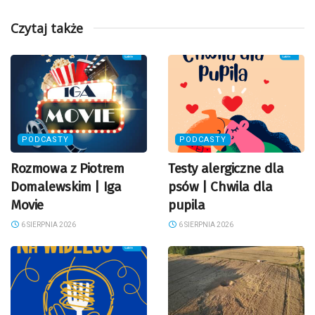
Czytaj także
PODCASTY
PODCASTY
Rozmowa z Piotrem
Testy alergiczne dla
Domalewskim | Iga
psów | Chwila dla
Movie
pupila
6 SIERPNIA 2026
6 SIERPNIA 2026