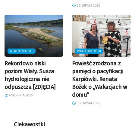
6 SIERPNIA 2026
WIADOMOŚCI
WIADOMOŚCI
Rekordowo niski
Powieść zrodzona z
poziom Wisły. Susza
pamięci o pacyfikacji
hydrologiczna nie
Karpiówki. Renata
odpuszcza [ZDJĘCIA]
Bożek o „Wakacjach w
domu”
6 SIERPNIA 2026
6 SIERPNIA 2026
Ciekawostki