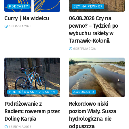
PODCASTY
CZY NA PEWNO?
Curry | Na widelcu
06.08.2026 Czy na
pewno? – Tydzień po
6 SIERPNIA 2026
wybuchu rakiety w
Tarnawie-Kolonii.
6 SIERPNIA 2026
PODRÓŻOWANIE Z RADIEM
AGRORADIO
Podróżowanie z
Rekordowo niski
Radiem: rowerem przez
poziom Wisły. Susza
Dolinę Karpia
hydrologiczna nie
odpuszcza
6 SIERPNIA 2026