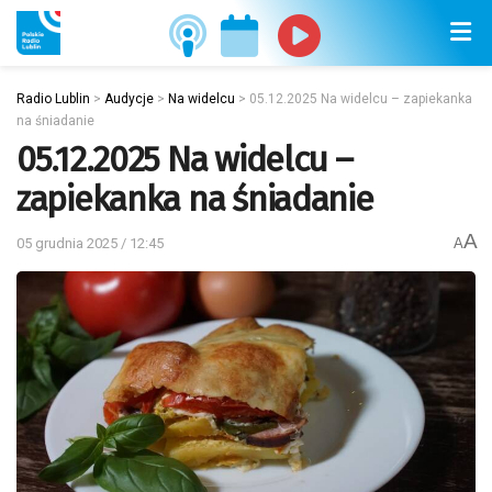
Radio Lublin
>
Audycje
>
Na widelcu
>
05.12.2025 Na widelcu – zapiekanka
na śniadanie
05.12.2025 Na widelcu –
zapiekanka na śniadanie
A
05 grudnia 2025 / 12:45
A