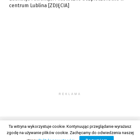
centrum Lublina [ZDJĘCIA]
REKLAMA
Ta witryna wykorzystuje cookie. Kontynuując przeglądanie wyrażasz
zgodę na używanie plików cookie. Zachęcamy do odwiedzenia naszej
© 2026 Wszelkie prawa zastrzeżone. Radio Lublin S.A. w likwidacji