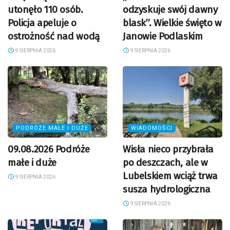
utonęło 110 osób.
odzyskuje swój dawny
Policja apeluje o
blask”. Wielkie święto w
ostrożność nad wodą
Janowie Podlaskim
9 SIERPNIA 2026
9 SIERPNIA 2026
PODRÓŻE MAŁE I DUŻE
WIADOMOŚCI
09.08.2026 Podróże
Wisła nieco przybrała
małe i duże
po deszczach, ale w
Lubelskiem wciąż trwa
9 SIERPNIA 2026
susza hydrologiczna
9 SIERPNIA 2026