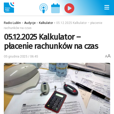
Radio Lublin
>
Audycje
>
Kalkulator
>
05.12.2025 Kalkulator – płacenie
rachunków na czas
05.12.2025 Kalkulator –
płacenie rachunków na czas
A
05 grudnia 2025 / 06:45
A