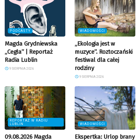
PODCASTY
WIADOMOŚCI
Magda Grydniewska
„Ekologia jest w
„Cegła” | Reportaż
muzyce”. Roztoczański
Radia Lublin
festiwal dla całej
rodziny
9 SIERPNIA 2026
9 SIERPNIA 2026
REPORTAŻ W RADIU
LUBLIN
WIADOMOŚCI
09.08.2026 Magda
Ekspertka: Urlop brany