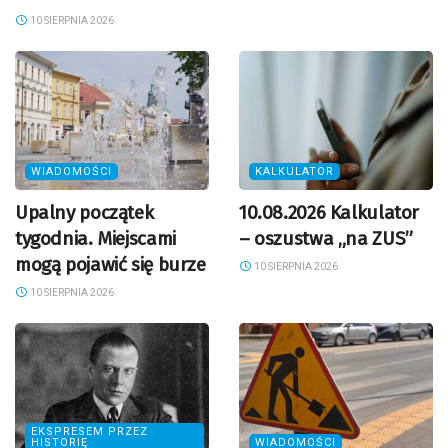
10 SIERPNIA 2026
WIADOMOŚCI
KALKULATOR
Upalny początek
10.08.2026 Kalkulator
tygodnia. Miejscami
– oszustwa „na ZUS”
mogą pojawić się burze
10 SIERPNIA 2026
10 SIERPNIA 2026
EKSPRESEM PRZEZ
HISTORIĘ
WIADOMOŚCI