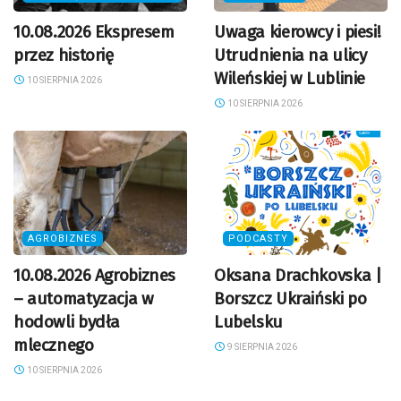
10.08.2026 Ekspresem
Uwaga kierowcy i piesi!
przez historię
Utrudnienia na ulicy
Wileńskiej w Lublinie
10 SIERPNIA 2026
10 SIERPNIA 2026
AGROBIZNES
PODCASTY
10.08.2026 Agrobiznes
Oksana Drachkovska |
– automatyzacja w
Borszcz Ukraiński po
hodowli bydła
Lubelsku
mlecznego
9 SIERPNIA 2026
10 SIERPNIA 2026