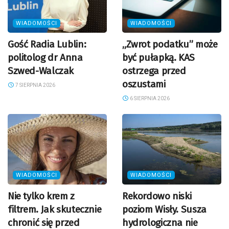
WIADOMOŚCI
WIADOMOŚCI
Gość Radia Lublin:
„Zwrot podatku” może
politolog dr Anna
być pułapką. KAS
Szwed-Walczak
ostrzega przed
oszustami
7 SIERPNIA 2026
6 SIERPNIA 2026
WIADOMOŚCI
WIADOMOŚCI
Nie tylko krem z
Rekordowo niski
filtrem. Jak skutecznie
poziom Wisły. Susza
chronić się przed
hydrologiczna nie