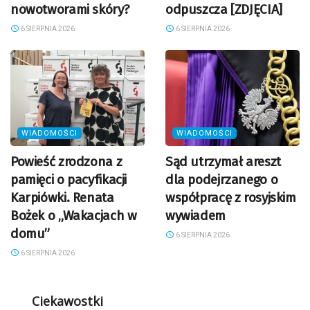
nowotworami skóry?
odpuszcza [ZDJĘCIA]
6 SIERPNIA 2026
6 SIERPNIA 2026
WIADOMOŚCI
WIADOMOŚCI
Powieść zrodzona z
Sąd utrzymał areszt
pamięci o pacyfikacji
dla podejrzanego o
Karpiówki. Renata
współpracę z rosyjskim
Bożek o „Wakacjach w
wywiadem
domu”
6 SIERPNIA 2026
6 SIERPNIA 2026
Ciekawostki