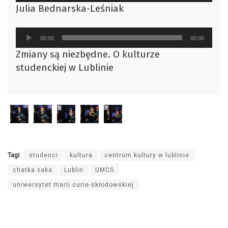
plików
Julia Bednarska-Leśniak
dźwiękowych
Odtwarzacz
00:00
00:00
plików
Zmiany są niezbędne. O kulturze
dźwiękowych
studenckiej w Lublinie
Tagi:
studenci
kultura
centrum kultury w lublinie
chatka żaka
Lublin
UMCS
uniwersytet marii curie-skłodowskiej