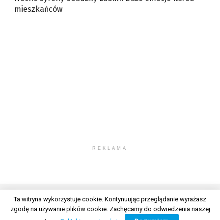
mieszkańców
REKLAMA
Ta witryna wykorzystuje cookie. Kontynuując przeglądanie wyrażasz
zgodę na używanie plików cookie. Zachęcamy do odwiedzenia naszej
© 2026 Wszelkie prawa zastrzeżone. Radio Lublin S.A. w likwidacji