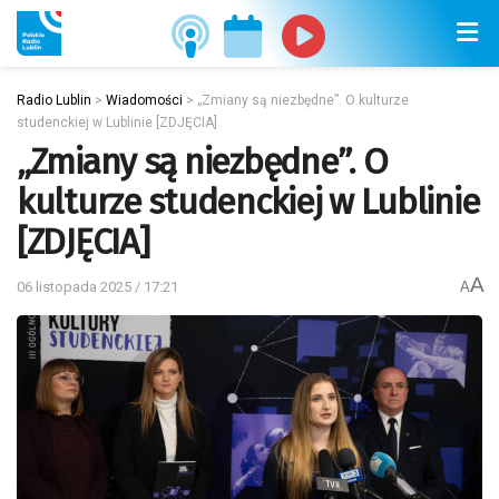
Radio Lublin
>
Wiadomości
>
„Zmiany są niezbędne”. O kulturze
studenckiej w Lublinie [ZDJĘCIA]
„Zmiany są niezbędne”. O
kulturze studenckiej w Lublinie
[ZDJĘCIA]
A
06 listopada 2025 / 17:21
A