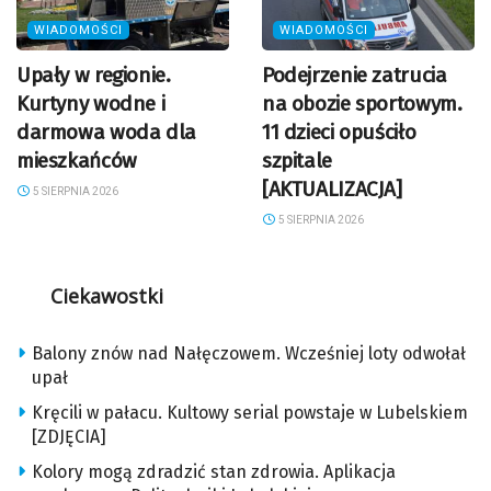
WIADOMOŚCI
WIADOMOŚCI
Upały w regionie.
Podejrzenie zatrucia
Kurtyny wodne i
na obozie sportowym.
darmowa woda dla
11 dzieci opuściło
mieszkańców
szpitale
[AKTUALIZACJA]
5 SIERPNIA 2026
5 SIERPNIA 2026
Ciekawostki
Balony znów nad Nałęczowem. Wcześniej loty odwołał
upał
Kręcili w pałacu. Kultowy serial powstaje w Lubelskiem
[ZDJĘCIA]
Kolory mogą zdradzić stan zdrowia. Aplikacja