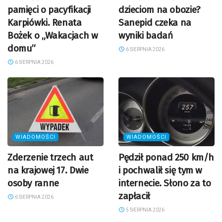
pamięci o pacyfikacji
dzieciom na obozie?
Karpiówki. Renata
Sanepid czeka na
Bożek o „Wakacjach w
wyniki badań
domu”
6 SIERPNIA 2026
6 SIERPNIA 2026
WIADOMOŚCI
WIADOMOŚCI
Zderzenie trzech aut
Pędził ponad 250 km/h
na krajowej 17. Dwie
i pochwalił się tym w
osoby ranne
internecie. Słono za to
zapłacił
6 SIERPNIA 2026
5 SIERPNIA 2026