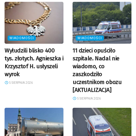
WIADOMOŚCI
WIADOMOŚCI
Wyłudzili blisko 400
11 dzieci opuściło
tys. złotych. Agnieszka i
szpitale. Nadal nie
Krzysztof H. usłyszeli
wiadomo, co
wyrok
zaszkodziło
uczestnikom obozu
5 SIERPNIA 2026
[AKTUALIZACJA]
5 SIERPNIA 2026