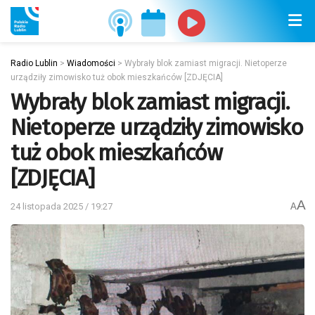
Radio Lublin
>
Wiadomości
>
Wybrały blok zamiast migracji. Nietoperze
urządziły zimowisko tuż obok mieszkańców [ZDJĘCIA]
Wybrały blok zamiast migracji.
Nietoperze urządziły zimowisko
tuż obok mieszkańców
[ZDJĘCIA]
A
24 listopada 2025 / 19:27
A