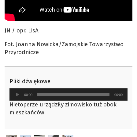
JN / opr. LisA
Fot. Joanna Nowicka/Zamojskie Towarzystwo
Przyrodnicze
Pliki dźwiękowe
Odtwarzacz
00:00
00:00
plików
Nietoperze urządziły zimowisko tuż obok
dźwiękowych
mieszkańców