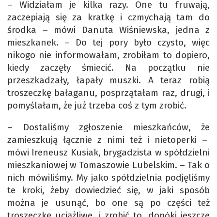
– Widziałam je kilka razy. One tu fruwają,
zaczepiają się za kratkę i czmychają tam do
środka – mówi Danuta Wiśniewska, jedna z
mieszkanek. – Do tej pory było czysto, więc
nikogo nie informowałam, zrobiłam to dopiero,
kiedy zaczęły śmiecić. Na początku nie
przeszkadzały, łapały muszki. A teraz robią
troszeczkę bałaganu, posprzątałam raz, drugi, i
pomyślałam, że już trzeba coś z tym zrobić.
– Dostaliśmy zgłoszenie mieszkańców, że
zamieszkują łącznie z nimi też i nietoperki –
mówi Ireneusz Kusiak, brygadzista w spółdzielni
mieszkaniowej w Tomaszowie Lubelskim. – Tak o
nich mówiliśmy. My jako spółdzielnia podjęliśmy
te kroki, żeby dowiedzieć się, w jaki sposób
można je usunąć, bo one są po części też
troszeczkę uciążliwe, i zrobić to, dopóki jeszcze