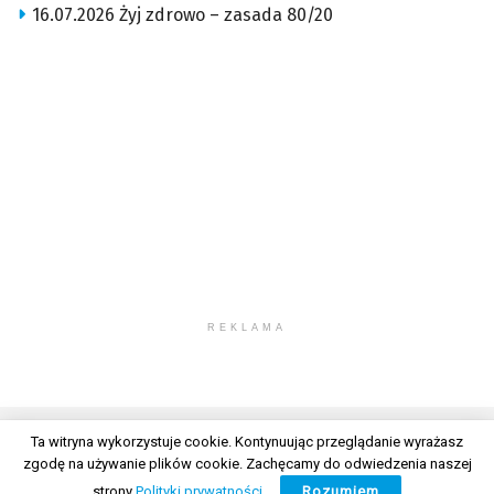
16.07.2026 Żyj zdrowo – zasada 80/20
REKLAMA
Ta witryna wykorzystuje cookie. Kontynuując przeglądanie wyrażasz
zgodę na używanie plików cookie. Zachęcamy do odwiedzenia naszej
© 2026 Wszelkie prawa zastrzeżone. Radio Lublin S.A. w likwidacji
strony
Polityki prywatności
.
Rozumiem