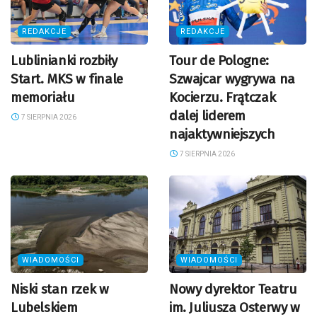
REDAKCJE
REDAKCJE
Lublinianki rozbiły
Tour de Pologne:
Start. MKS w finale
Szwajcar wygrywa na
memoriału
Kocierzu. Frątczak
dalej liderem
7 SIERPNIA 2026
najaktywniejszych
7 SIERPNIA 2026
WIADOMOŚCI
WIADOMOŚCI
Niski stan rzek w
Nowy dyrektor Teatru
Lubelskiem
im. Juliusza Osterwy w