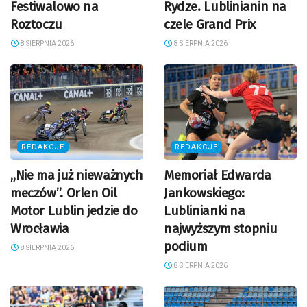
Festiwalowo na
Rydze. Lublinianin na
Roztoczu
czele Grand Prix
8 SIERPNIA 2026
8 SIERPNIA 2026
REDAKCJE
REDAKCJE
„Nie ma już nieważnych
Memoriał Edwarda
meczów”. Orlen Oil
Jankowskiego:
Motor Lublin jedzie do
Lublinianki na
Wrocławia
najwyższym stopniu
podium
8 SIERPNIA 2026
8 SIERPNIA 2026