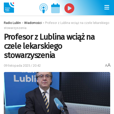
Radio Lublin
>
Wiadomości
>
Profesor z Lublina wciąż na czele lekarskiego
stowarzyszenia
Profesor z Lublina wciąż na
czele lekarskiego
stowarzyszenia
A
09 listopada 2025 / 20:42
A