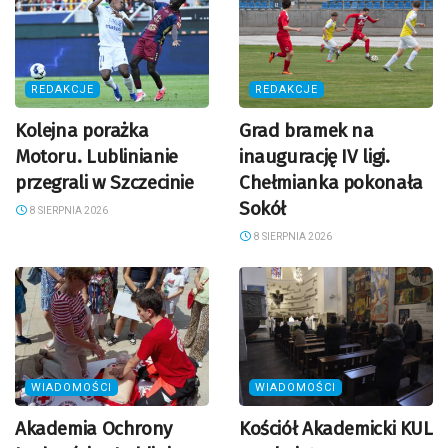
REDAKCJE
REDAKCJE
Kolejna porażka
Grad bramek na
Motoru. Lublinianie
inaugurację IV ligi.
przegrali w Szczecinie
Chełmianka pokonała
Sokół
8 SIERPNIA 2026
8 SIERPNIA 2026
WIADOMOŚCI
WIADOMOŚCI
Akademia Ochrony
Kościół Akademicki KUL