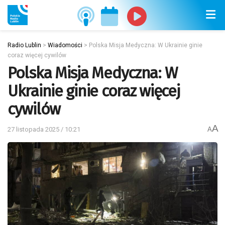
Radio Lublin
>
Wiadomości
>
Polska Misja Medyczna: W Ukrainie ginie
coraz więcej cywilów
Polska Misja Medyczna: W
Ukrainie ginie coraz więcej
cywilów
A
27 listopada 2025 / 10:21
A