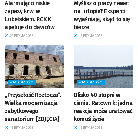
Alarmująco niskie
Myślisz o pracy nawet
zapasy krwi w
na urlopie? Eksperci
Lubelskiem. RCKiK
wyjaśniają, skąd to się
apeluje do dawców
bierze
5 SIERPNIA 2026
4 SIERPNIA 2026
WIADOMOŚCI
WIADOMOŚCI
„Przyszłość Roztocza”.
Blisko 40 stopni w
Wielka modernizacja
cieniu. Ratownik: jedna
zabytkowego
reakcja może uratować
sanatorium [ZDJĘCIA]
komuś życie
4 SIERPNIA 2026
4 SIERPNIA 2026