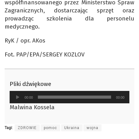
współfinansowanego przez Ministerstwo Spraw
Zagranicznych, dostarczając sprzęt oraz
prowadząc szkolenia dla personelu
medycznego.
RyK / opr. AKos
Fot. PAP/EPA/SERGEY KOZLOV
Pliki dźwiękowe
Odtwarzacz
00:00
00:00
plików
Malwina Kossela
dźwiękowych
Tagi:
ZDROWIE
pomoc
Ukraina
wojna