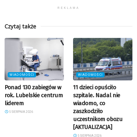
REKLAMA
Czytaj także
WIADOMOŚCI
WIADOMOŚCI
Ponad 130 zabiegów w
11 dzieci opuściło
rok. Lubelskie centrum
szpitale. Nadal nie
liderem
wiadomo, co
zaszkodziło
5 SIERPNIA 2026
uczestnikom obozu
[AKTUALIZACJA]
5 SIERPNIA 2026