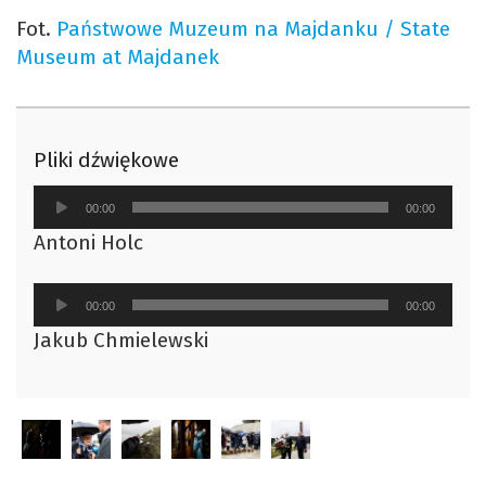
Fot.
Państwowe Muzeum na Majdanku / State
Museum at Majdanek
Pliki dźwiękowe
Odtwarzacz
00:00
00:00
plików
Antoni Holc
dźwiękowych
Odtwarzacz
00:00
00:00
plików
Jakub Chmielewski
dźwiękowych