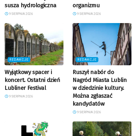
susza hydrologiczna
organizmu
9 SIERPNIA 2026
9 SIERPNIA 2026
REDAKCJE
REDAKCJE
Wyjątkowy spacer i
Ruszył nabór do
koncert. Ostatni dzień
Nagród Miasta Lublin
Lubliner Festival
w dziedzinie kultury.
Można zgłaszać
9 SIERPNIA 2026
kandydatów
9 SIERPNIA 2026