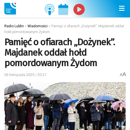
Radio Lublin
>
Wiadomości
>
Pamięć o ofiarach „Dożynek”. Majdanek oddał
hołd pomordowanym Żydom
Pamięć o ofiarach „Dożynek”.
Majdanek oddał hołd
pomordowanym Żydom
A
03 listopada 2025 / 20:21
A