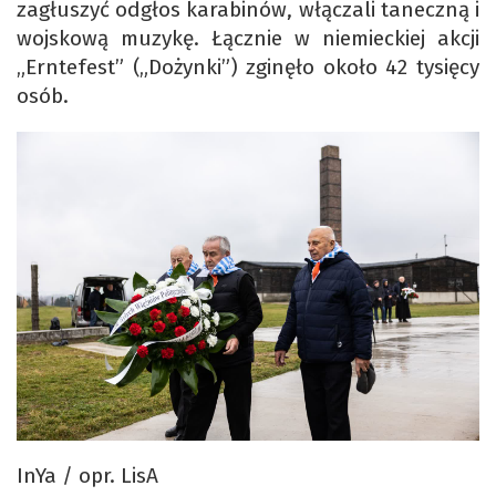
zagłuszyć odgłos karabinów, włączali taneczną i
wojskową muzykę. Łącznie w niemieckiej akcji
„Erntefest” („Dożynki”) zginęło około 42 tysięcy
osób.
InYa / opr. LisA