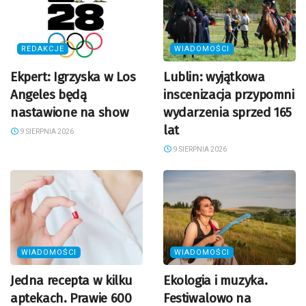
REDAKCJE
WIADOMOŚCI
Ekpert: Igrzyska w Los
Lublin: wyjątkowa
Angeles będą
inscenizacja przypomni
nastawione na show
wydarzenia sprzed 165
lat
9 SIERPNIA 2026
9 SIERPNIA 2026
WIADOMOŚCI
WIADOMOŚCI
Jedna recepta w kilku
Ekologia i muzyka.
aptekach. Prawie 600
Festiwalowo na