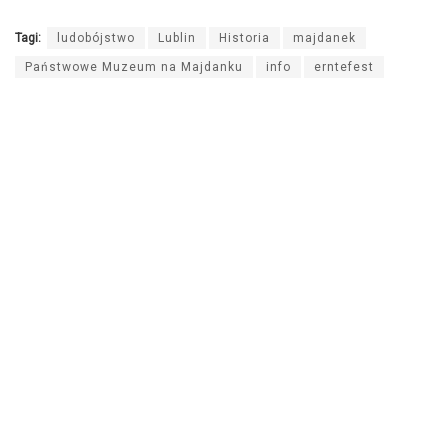
Tagi:
ludobójstwo
Lublin
Historia
majdanek
Państwowe Muzeum na Majdanku
info
erntefest