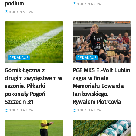
podium
8 SIERPNIA 2026
8 SIERPNIA 2026
REDAKCJE
REDAKCJE
Górnik Łęczna z
PGE MKS El-Volt Lublin
drugim zwycięstwem w
zagra w finale
sezonie. Piłkarki
Memoriału Edwarda
pokonały Pogoń
Jankowskiego.
Szczecin 3:1
Rywalem Piotrcovia
8 SIERPNIA 2026
8 SIERPNIA 2026