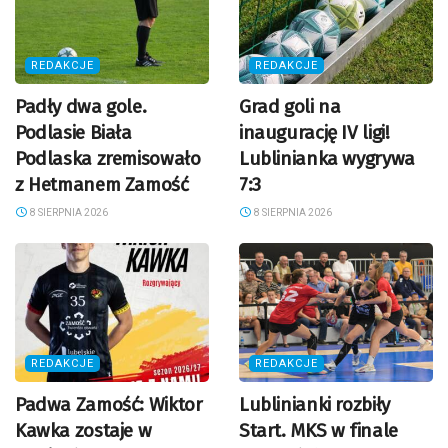
REDAKCJE
REDAKCJE
Padły dwa gole.
Grad goli na
Podlasie Biała
inaugurację IV ligi!
Podlaska zremisowało
Lublinianka wygrywa
z Hetmanem Zamość
7:3
8 SIERPNIA 2026
8 SIERPNIA 2026
REDAKCJE
REDAKCJE
Padwa Zamość: Wiktor
Lublinianki rozbiły
Kawka zostaje w
Start. MKS w finale