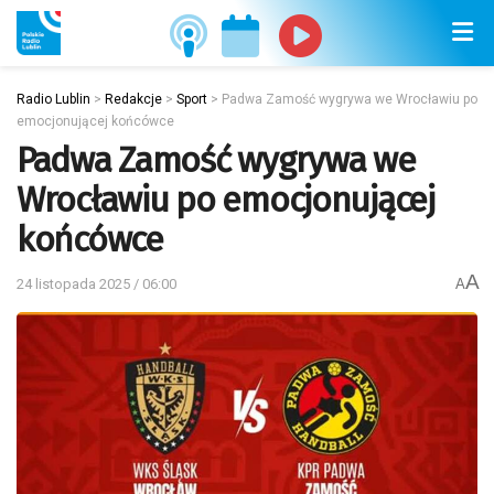
Radio Lublin
>
Redakcje
>
Sport
>
Padwa Zamość wygrywa we Wrocławiu po
emocjonującej końcówce
Padwa Zamość wygrywa we
Wrocławiu po emocjonującej
końcówce
A
24 listopada 2025 / 06:00
A