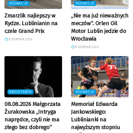
REDAKCJE
REDAKCJE
Zmarzlik najlepszy w
„Nie ma już nieważnych
Rydze. Lublinianin na
meczów”. Orlen Oil
czele Grand Prix
Motor Lublin jedzie do
Wrocławia
8 SIERPNIA 2026
8 SIERPNIA 2026
RADIOTEATR
REDAKCJE
08.08.2026 Małgorzata
Memoriał Edwarda
Żurakowska „Intryga
Jankowskiego:
naprędce, czyli nie ma
Lublinianki na
złego bez dobrego”
najwyższym stopniu