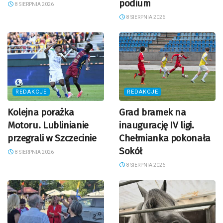
podium
8 SIERPNIA 2026
8 SIERPNIA 2026
REDAKCJE
REDAKCJE
Kolejna porażka
Grad bramek na
Motoru. Lublinianie
inaugurację IV ligi.
przegrali w Szczecinie
Chełmianka pokonała
Sokół
8 SIERPNIA 2026
8 SIERPNIA 2026