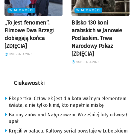
WIADOMOŚCI
WIADOMOŚCI
„To jest fenomen”.
Blisko 130 koni
Filmowe Dwa Brzegi
arabskich w Janowie
dobiegają końca
Podlaskim. Trwa
[ZDJĘCIA]
Narodowy Pokaz
[ZDJĘCIA]
8 SIERPNIA 2026
8 SIERPNIA 2026
Ciekawostki
Ekspertka: Człowiek jest dla kota ważnym elementem
świata, a nie tylko kimś, kto napełnia miskę
Balony znów nad Nałęczowem. Wcześniej loty odwołał
upał
Kręcili w pałacu. Kultowy serial powstaje w Lubelskiem