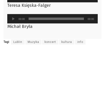
plików
Teresa Księska-Falger
dźwiękowych
Odtwarzacz
00:00
00:00
plików
Michał Bryła
dźwiękowych
Tagi:
Lublin
Muzyka
koncert
kultura
info