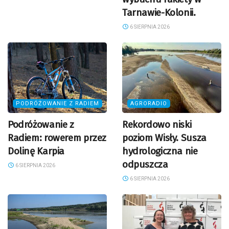
Tarnawie-Kolonii.
6 SIERPNIA 2026
PODRÓŻOWANIE Z RADIEM
AGRORADIO
Podróżowanie z
Rekordowo niski
Radiem: rowerem przez
poziom Wisły. Susza
Dolinę Karpia
hydrologiczna nie
odpuszcza
6 SIERPNIA 2026
6 SIERPNIA 2026