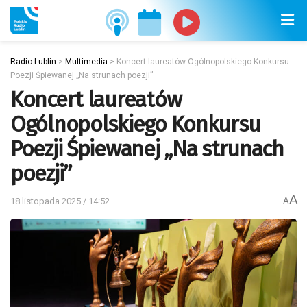
Radio Lublin
>
Multimedia
>
Koncert laureatów Ogólnopolskiego Konkursu
Poezji Śpiewanej „Na strunach poezji”
Koncert laureatów
Ogólnopolskiego Konkursu
Poezji Śpiewanej „Na strunach
poezji”
A
18 listopada 2025 / 14:52
A