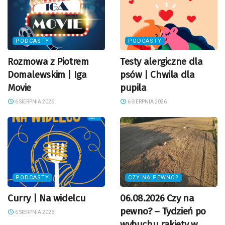
PODCASTY
PODCASTY
Rozmowa z Piotrem
Testy alergiczne dla
Domalewskim | Iga
psów | Chwila dla
Movie
pupila
6 SIERPNIA 2026
6 SIERPNIA 2026
PODCASTY
CZY NA PEWNO?
Curry | Na widelcu
06.08.2026 Czy na
pewno? – Tydzień po
6 SIERPNIA 2026
wybuchu rakiety w