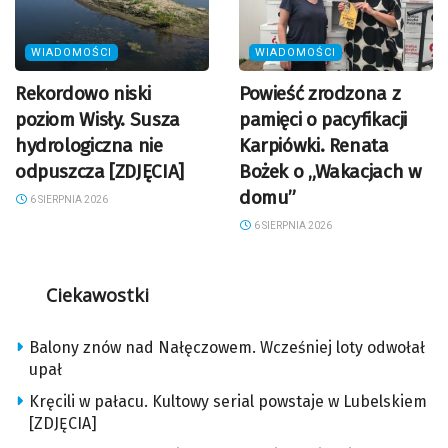
WIADOMOŚCI
WIADOMOŚCI
Rekordowo niski
Powieść zrodzona z
poziom Wisły. Susza
pamięci o pacyfikacji
hydrologiczna nie
Karpiówki. Renata
odpuszcza [ZDJĘCIA]
Bożek o „Wakacjach w
domu”
6 SIERPNIA 2026
6 SIERPNIA 2026
Ciekawostki
Balony znów nad Nałęczowem. Wcześniej loty odwołał
upał
Kręcili w pałacu. Kultowy serial powstaje w Lubelskiem
[ZDJĘCIA]