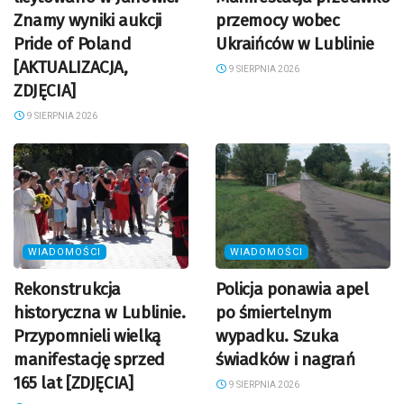
Znamy wyniki aukcji
przemocy wobec
Pride of Poland
Ukraińców w Lublinie
[AKTUALIZACJA,
9 SIERPNIA 2026
ZDJĘCIA]
9 SIERPNIA 2026
WIADOMOŚCI
WIADOMOŚCI
Rekonstrukcja
Policja ponawia apel
historyczna w Lublinie.
po śmiertelnym
Przypomnieli wielką
wypadku. Szuka
manifestację sprzed
świadków i nagrań
165 lat [ZDJĘCIA]
9 SIERPNIA 2026