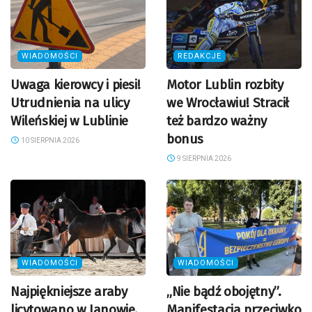
WIADOMOŚCI
REDAKCJE
Uwaga kierowcy i piesi!
Motor Lublin rozbity
Utrudnienia na ulicy
we Wrocławiu! Stracił
Wileńskiej w Lublinie
też bardzo ważny
bonus
10 SIERPNIA 2026
9 SIERPNIA 2026
WIADOMOŚCI
WIADOMOŚCI
Najpiękniejsze araby
„Nie bądź obojętny”.
licytowano w Janowie.
Manifestacja przeciwko