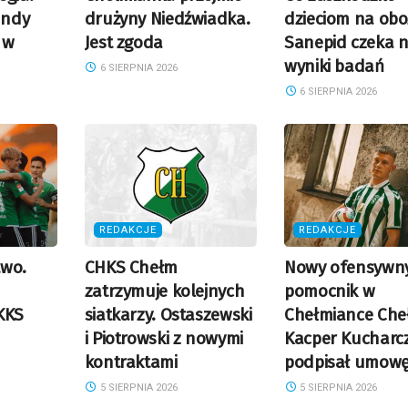
undy
drużyny Niedźwiadka.
dzieciom na obo
 w
Jest zgoda
Sanepid czeka 
wyniki badań
6 SIERPNIA 2026
6 SIERPNIA 2026
REDAKCJE
REDAKCJE
two.
CHKS Chełm
Nowy ofensywn
zatrzymuje kolejnych
pomocnik w
KKS
siatkarzy. Ostaszewski
Chełmiance Che
i Piotrowski z nowymi
Kacper Kucharc
kontraktami
podpisał umow
5 SIERPNIA 2026
5 SIERPNIA 2026