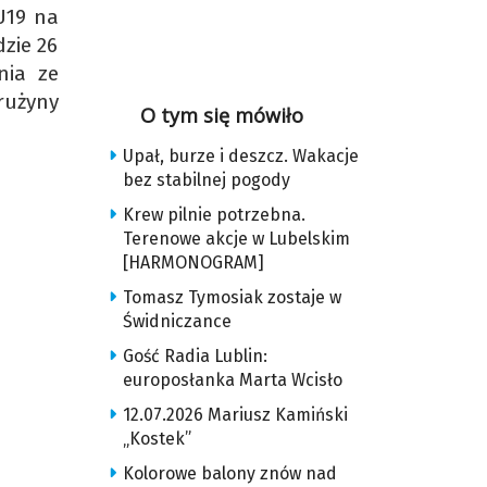
U19 na
dzie 26
nia ze
rużyny
O tym się mówiło
Upał, burze i deszcz. Wakacje
bez stabilnej pogody
Krew pilnie potrzebna.
Terenowe akcje w Lubelskim
[HARMONOGRAM]
Tomasz Tymosiak zostaje w
Świdniczance
Gość Radia Lublin:
europosłanka Marta Wcisło
12.07.2026 Mariusz Kamiński
„Kostek”
Kolorowe balony znów nad