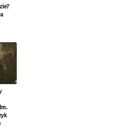
zie?
na
y
łm.
zyk
ę