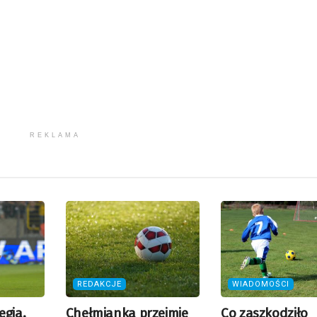
REKLAMA
REDAKCJE
WIADOMOŚCI
egia.
Chełmianka przejmie
Co zaszkodziło