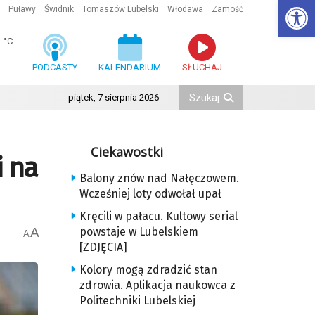
Ot
Puławy
Świdnik
Tomaszów Lubelski
Włodawa
Zamość
1
°C
PODCASTY
KALENDARIUM
SŁUCHAJ
piątek, 7 sierpnia 2026
Ciekawostki
i na
Balony znów nad Nałęczowem.
Wcześniej loty odwołał upał
Kręcili w pałacu. Kultowy serial
A
powstaje w Lubelskiem
A
[ZDJĘCIA]
Kolory mogą zdradzić stan
zdrowia. Aplikacja naukowca z
Politechniki Lubelskiej