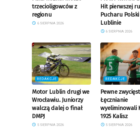
trzecioligowców z
Hit pierwszej r
regionu
Pucharu Polski
Lublinie
6 SIERPNIA 2026
6 SIERPNIA 2026
REDAKCJE
REDAKCJE
Motor Lublin drugi we
Pewne zwycięs
Wrocławiu. Juniorzy
Łęcznianie
walczą dalej o finał
wyeliminowali 
DMPJ
1925 Kalisz
5 SIERPNIA 2026
5 SIERPNIA 2026