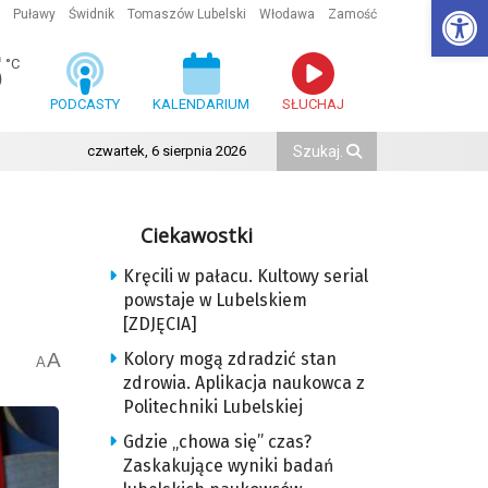
Ot
Puławy
Świdnik
Tomaszów Lubelski
Włodawa
Zamość
5
°C
PODCASTY
KALENDARIUM
SŁUCHAJ
czwartek, 6 sierpnia 2026
Ciekawostki
Kręcili w pałacu. Kultowy serial
powstaje w Lubelskiem
[ZDJĘCIA]
A
Kolory mogą zdradzić stan
A
zdrowia. Aplikacja naukowca z
Politechniki Lubelskiej
Gdzie „chowa się” czas?
Zaskakujące wyniki badań