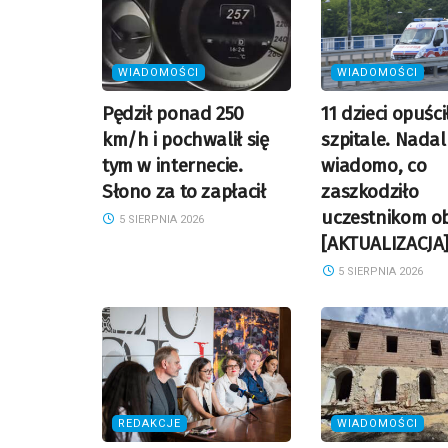
WIADOMOŚCI
WIADOMOŚCI
Pędził ponad 250
11 dzieci opuści
km/h i pochwalił się
szpitale. Nadal
tym w internecie.
wiadomo, co
Słono za to zapłacił
zaszkodziło
uczestnikom o
5 SIERPNIA 2026
[AKTUALIZACJA
5 SIERPNIA 2026
REDAKCJE
WIADOMOŚCI