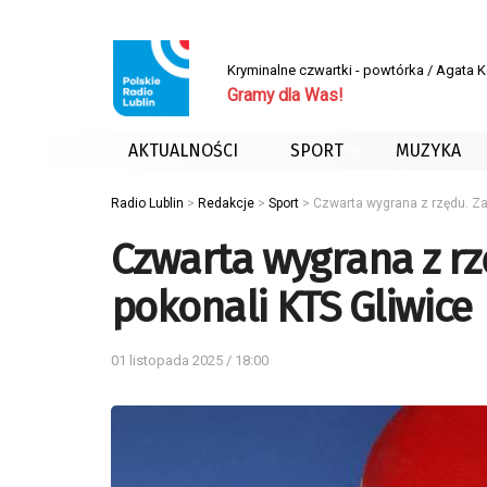
Kryminalne czwartki - powtórka / Agata 
Gramy dla Was!
AKTUALNOŚCI
SPORT
MUZYKA
Radio Lublin
>
Redakcje
>
Sport
>
Czwarta wygrana z rzędu. Za
Czwarta wygrana z rz
pokonali KTS Gliwice
01 listopada 2025 / 18:00