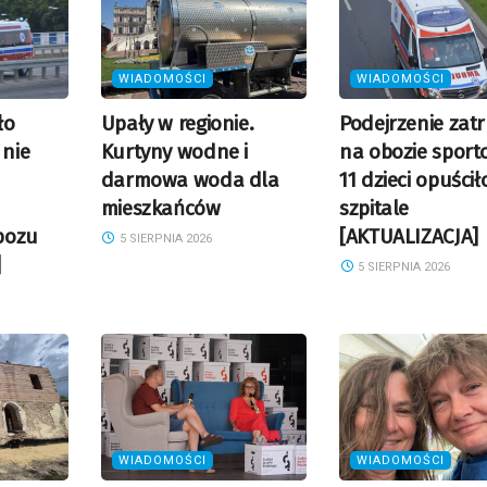
WIADOMOŚCI
WIADOMOŚCI
ło
Upały w regionie.
Podejrzenie zatr
 nie
Kurtyny wodne i
na obozie spor
darmowa woda dla
11 dzieci opuścił
mieszkańców
szpitale
bozu
[AKTUALIZACJA]
5 SIERPNIA 2026
]
5 SIERPNIA 2026
WIADOMOŚCI
WIADOMOŚCI