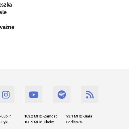
eszka
ale
 ważne
-Lublin
103.2 MHz -Zamość
93.1 MHz -Biała
-Ryki
100.9 MHz -Chełm
Podlaska