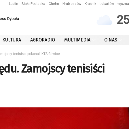
Lublin
Biała Podlaska
Chełm
Hrubieszów
Kraśnik
Lubartów
Łęczna
2
Koss-Dybała
KULTURA
AGRORADIO
MULTIMEDIA
O NAS
mojscy tenisiści pokonali KTS Gliwice
ędu. Zamojscy tenisiści