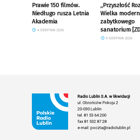
Prawie 150 filmów.
„Przyszłość Roz
Niedługo rusza Letnia
Wielka moderni
Akademia
zabytkowego
sanatorium [ZD
4 SIERPNIA 2026
4 SIERPNIA 2026
Radio Lublin S.A. w likwidacji
ul. Obrońców Pokoju 2
20-030 Lublin
tel. 81 53 64 200
fax 81 532 87 28
e-mail: poczta@radiolublin.pl