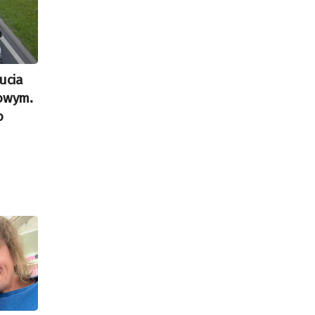
ucia
towym.
o