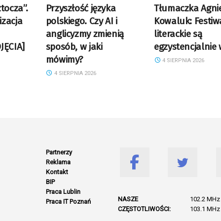
tocza”.
Przyszłość języka
Tłumaczka Agni
zacja
polskiego. Czy AI i
Kowaluk: Festiw
anglicyzmy zmienią
literackie są
JĘCIA]
sposób, w jaki
egzystencjalnie
mówimy?
4 SIERPNIA 2026
4 SIERPNIA 2026
Partnerzy
Reklama
Kontakt
BIP
Praca Lublin
NASZE
102.2 MHz 
Praca IT Poznań
CZĘSTOTLIWOŚCI:
103.1 MHz 