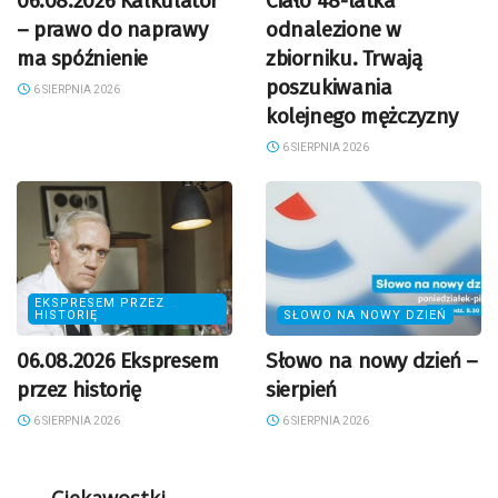
06.08.2026 Kalkulator
Ciało 48-latka
– prawo do naprawy
odnalezione w
ma spóźnienie
zbiorniku. Trwają
poszukiwania
6 SIERPNIA 2026
kolejnego mężczyzny
6 SIERPNIA 2026
EKSPRESEM PRZEZ
HISTORIĘ
SŁOWO NA NOWY DZIEŃ
06.08.2026 Ekspresem
Słowo na nowy dzień –
przez historię
sierpień
6 SIERPNIA 2026
6 SIERPNIA 2026