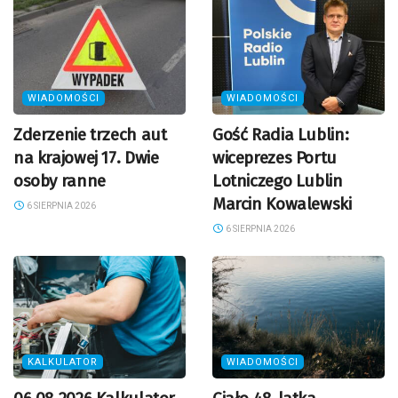
WIADOMOŚCI
WIADOMOŚCI
Zderzenie trzech aut
Gość Radia Lublin:
na krajowej 17. Dwie
wiceprezes Portu
osoby ranne
Lotniczego Lublin
Marcin Kowalewski
6 SIERPNIA 2026
6 SIERPNIA 2026
KALKULATOR
WIADOMOŚCI