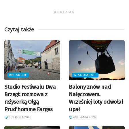
REKLAMA
Czytaj także
REDAKCJE
WIADOMOŚCI
Studio Festiwalu Dwa
Balony znów nad
Brzegi: rozmowa z
Nałęczowem.
reżyserką Olgą
Wcześniej loty odwołał
Prud’homme Farges
upał
6 SIERPNIA 2026
6 SIERPNIA 2026