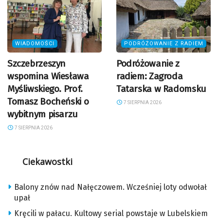
WIADOMOŚCI
PODRÓŻOWANIE Z RADIEM
Szczebrzeszyn
Podróżowanie z
wspomina Wiesława
radiem: Zagroda
Myśliwskiego. Prof.
Tatarska w Radomsku
Tomasz Bocheński o
7 SIERPNIA 2026
wybitnym pisarzu
7 SIERPNIA 2026
Ciekawostki
Balony znów nad Nałęczowem. Wcześniej loty odwołał
upał
Kręcili w pałacu. Kultowy serial powstaje w Lubelskiem