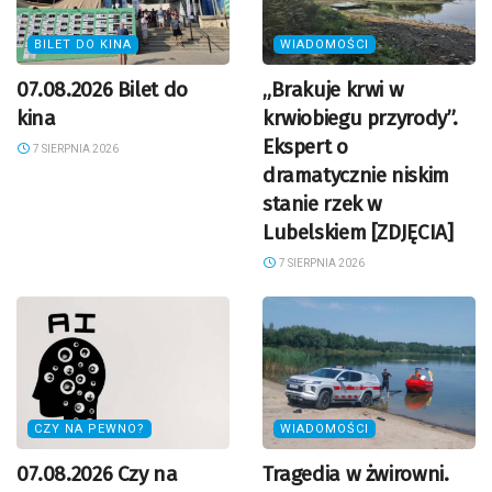
BILET DO KINA
WIADOMOŚCI
07.08.2026 Bilet do
„Brakuje krwi w
kina
krwiobiegu przyrody”.
Ekspert o
7 SIERPNIA 2026
dramatycznie niskim
stanie rzek w
Lubelskiem [ZDJĘCIA]
7 SIERPNIA 2026
CZY NA PEWNO?
WIADOMOŚCI
07.08.2026 Czy na
Tragedia w żwirowni.