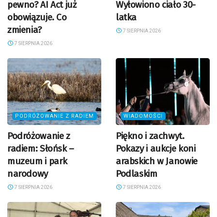
pewno? AI Act już
Wyłowiono ciało 30-
obowiązuje. Co
latka
zmienia?
7 SIERPNIA 2026
7 SIERPNIA 2026
PODRÓŻOWANIE Z RADIEM
WIADOMOŚCI
Podróżowanie z
Piękno i zachwyt.
radiem: Słońsk –
Pokazy i aukcje koni
muzeum i park
arabskich w Janowie
narodowy
Podlaskim
7 SIERPNIA 2026
7 SIERPNIA 2026