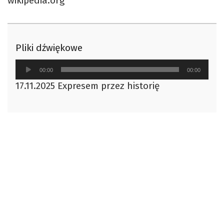
wikipedia.org
Pliki dźwiękowe
Odtwarzacz
00:00
00:00
plików
17.11.2025 Expresem przez historię
dźwiękowych