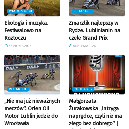
WIADOMOŚCI
REDAKCJE
Ekologia i muzyka.
Zmarzlik najlepszy w
Festiwalowo na
Rydze. Lublinianin na
Roztoczu
czele Grand Prix
8 SIERPNIA 2026
8 SIERPNIA 2026
REDAKCJE
PODCASTY
„Nie ma już nieważnych
Małgorzata
meczów”. Orlen Oil
Żurakowska „Intryga
Motor Lublin jedzie do
naprędce, czyli nie ma
Wrocławia
złego bez dobrego” |