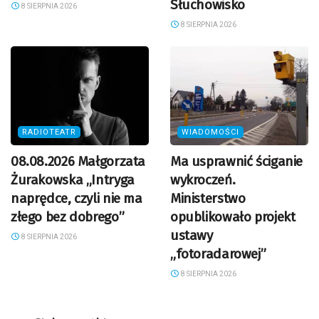
Słuchowisko
8 SIERPNIA 2026
8 SIERPNIA 2026
RADIOTEATR
WIADOMOŚCI
08.08.2026 Małgorzata
Ma usprawnić ściganie
Żurakowska „Intryga
wykroczeń.
naprędce, czyli nie ma
Ministerstwo
złego bez dobrego”
opublikowało projekt
ustawy
8 SIERPNIA 2026
„fotoradarowej”
8 SIERPNIA 2026