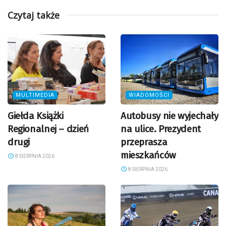
Czytaj także
MULTIMEDIA
WIADOMOŚCI
Giełda Książki
Autobusy nie wyjechały
Regionalnej – dzień
na ulice. Prezydent
drugi
przeprasza
mieszkańców
8 SIERPNIA 2026
8 SIERPNIA 2026