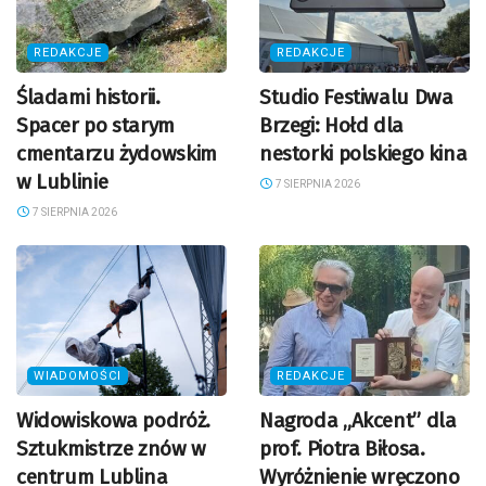
REDAKCJE
REDAKCJE
Śladami historii.
Studio Festiwalu Dwa
Spacer po starym
Brzegi: Hołd dla
cmentarzu żydowskim
nestorki polskiego kina
w Lublinie
7 SIERPNIA 2026
7 SIERPNIA 2026
WIADOMOŚCI
REDAKCJE
Widowiskowa podróż.
Nagroda „Akcent” dla
Sztukmistrze znów w
prof. Piotra Biłosa.
centrum Lublina
Wyróżnienie wręczono