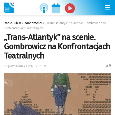
Radio Lublin
>
Wiadomości
>
„Trans-Atlantyk” na scenie. Gombrowicz na
Konfrontacjach Teatralnych
„Trans-Atlantyk” na scenie.
Gombrowicz na Konfrontacjach
Teatralnych
A
11 października 2025 / 11:59
A