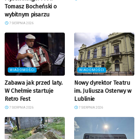
Tomasz Bocheński o
wybitnym pisarzu
7 SIERPNIA 2026
WIADOMOŚCI
WIADOMOŚCI
Zabawa jak przed laty.
Nowy dyrektor Teatru
W Chełmie startuje
im. Juliusza Osterwy w
Retro Fest
Lublinie
7 SIERPNIA 2026
7 SIERPNIA 2026