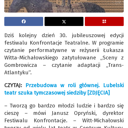
Dziś kolejny dzień 30. jubileuszowej edycji
festiwalu Konfrontacje Teatralne. W programie
czytanie performatywne w reżyserii Łukasza
Witta-Michałowskiego zatytułowane „Sceny z
Gombrowicza – czytanie adaptacji „Trans-
Atlantyku”.
CZYTAJ:
Przebudowa w roli głównej. Lubelski
teatr szuka tymczasowej siedziby [ZDJĘCIA]
– Tworzą go bardzo młodzi ludzie i bardzo się
cieszę – mówi Janusz Opryński, dyrektor
Festiwalu Konfrontacje. – Witt-Michałowski
tworzy od wielu lat teatr w Centrum Kultury.