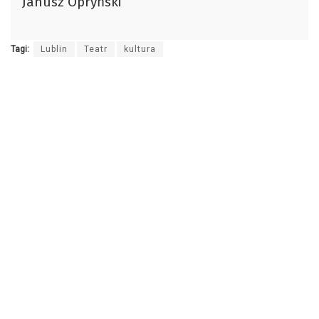
Janusz Opryński
dźwiękowych
Tagi:
Lublin
Teatr
kultura