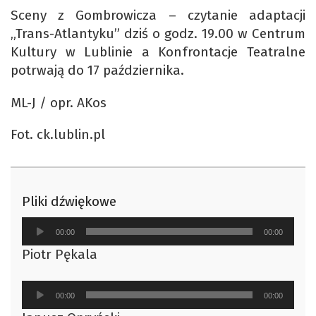
Sceny z Gombrowicza – czytanie adaptacji
„Trans-Atlantyku” dziś o godz. 19.00 w Centrum
Kultury w Lublinie a Konfrontacje Teatralne
potrwają do 17 października.
ML-J / opr. AKos
Fot. ck.lublin.pl
Pliki dźwiękowe
Odtwarzacz
00:00
00:00
plików
Piotr Pękala
dźwiękowych
Odtwarzacz
00:00
00:00
plików