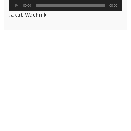
Odtwarzacz
00:00
00:00
plików
Jakub Wachnik
dźwiękowych