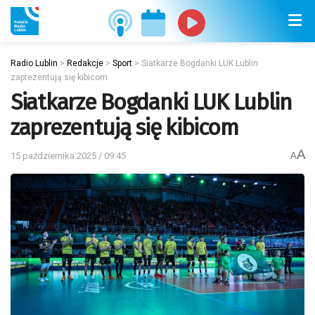
Radio Lublin
>
Redakcje
>
Sport
>
Siatkarze Bogdanki LUK Lublin
zaprezentują się kibicom
Siatkarze Bogdanki LUK Lublin
zaprezentują się kibicom
A
15 października 2025 / 09:45
A