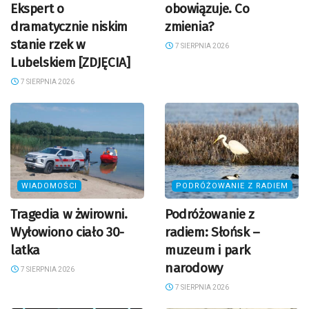
Ekspert o
obowiązuje. Co
dramatycznie niskim
zmienia?
stanie rzek w
7 SIERPNIA 2026
Lubelskiem [ZDJĘCIA]
7 SIERPNIA 2026
WIADOMOŚCI
PODRÓŻOWANIE Z RADIEM
Tragedia w żwirowni.
Podróżowanie z
Wyłowiono ciało 30-
radiem: Słońsk –
latka
muzeum i park
narodowy
7 SIERPNIA 2026
7 SIERPNIA 2026