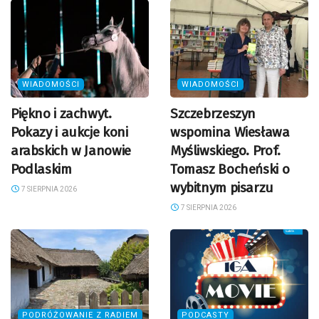
WIADOMOŚCI
WIADOMOŚCI
Piękno i zachwyt.
Szczebrzeszyn
Pokazy i aukcje koni
wspomina Wiesława
arabskich w Janowie
Myśliwskiego. Prof.
Podlaskim
Tomasz Bocheński o
wybitnym pisarzu
7 SIERPNIA 2026
7 SIERPNIA 2026
PODRÓŻOWANIE Z RADIEM
PODCASTY