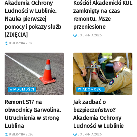
Akademia Ochrony
Kościół Akademicki KUL
Ludności w Lublinie.
zamknięty na czas
Nauka pierwszej
remontu. Msze
pomocy i pokazy służb
przeniesione
[ZDJĘCIA]
8 SIERPNIA 2026
8 SIERPNIA 2026
WIADOMOŚCI
WIADOMOŚCI
Remont S17 na
Jak zadbać o
obwodnicy Garwolina.
bezpieczeństwo?
Utrudnienia w stronę
Akademia Ochrony
Lublina
Ludności w Lublinie
8 SIERPNIA 2026
8 SIERPNIA 2026