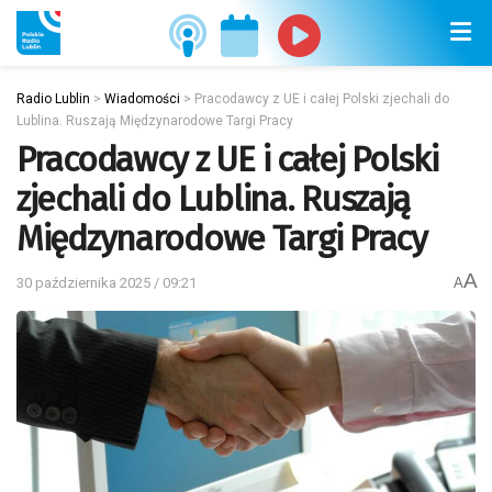
Radio Lublin
>
Wiadomości
>
Pracodawcy z UE i całej Polski zjechali do
Lublina. Ruszają Międzynarodowe Targi Pracy
Pracodawcy z UE i całej Polski
zjechali do Lublina. Ruszają
Międzynarodowe Targi Pracy
A
30 października 2025 / 09:21
A