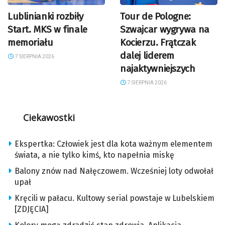
Lublinianki rozbiły
Tour de Pologne:
Start. MKS w finale
Szwajcar wygrywa na
memoriału
Kocierzu. Frątczak
dalej liderem
7 SIERPNIA 2026
najaktywniejszych
7 SIERPNIA 2026
Ciekawostki
Ekspertka: Człowiek jest dla kota ważnym elementem
świata, a nie tylko kimś, kto napełnia miskę
Balony znów nad Nałęczowem. Wcześniej loty odwołał
upał
Kręcili w pałacu. Kultowy serial powstaje w Lubelskiem
[ZDJĘCIA]