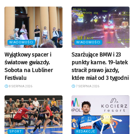
WIADOMOŚCI
WIADOMOŚCI
Wyjątkowy spacer i
Szarżujące BMW i 23
światowe gwiazdy.
punkty karne. 19-latek
Sobota na Lubliner
stracił prawo jazdy,
Festivalu
które miał od 3 tygodni
8 SIERPNIA 2026
7 SIERPNIA 2026
SPORT
REDAKCJE