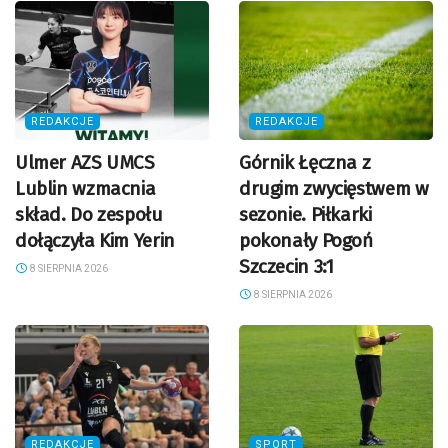
REDAKCJE
REDAKCJE
Ulmer AZS UMCS
Górnik Łęczna z
Lublin wzmacnia
drugim zwycięstwem w
skład. Do zespołu
sezonie. Piłkarki
dołączyła Kim Yerin
pokonały Pogoń
Szczecin 3:1
8 SIERPNIA 2026
8 SIERPNIA 2026
REDAKCJE
SPORT