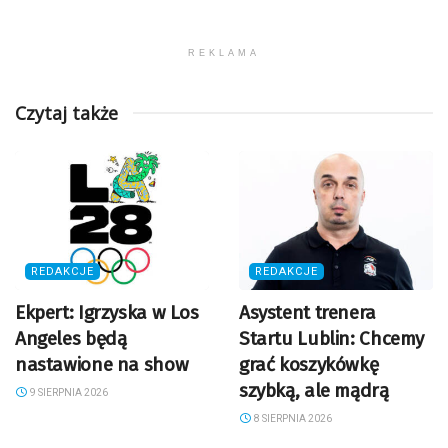
REKLAMA
Czytaj także
REDAKCJE
REDAKCJE
Ekpert: Igrzyska w Los
Asystent trenera
Angeles będą
Startu Lublin: Chcemy
nastawione na show
grać koszykówkę
szybką, ale mądrą
9 SIERPNIA 2026
8 SIERPNIA 2026