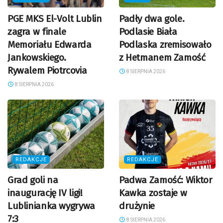
PGE MKS El-Volt Lublin
Padły dwa gole.
zagra w finale
Podlasie Biała
Memoriału Edwarda
Podlaska zremisowało
Jankowskiego.
z Hetmanem Zamość
Rywalem Piotrcovia
8 SIERPNIA 2026
8 SIERPNIA 2026
REDAKCJE
REDAKCJE
Grad goli na
Padwa Zamość: Wiktor
inaugurację IV ligi!
Kawka zostaje w
Lublinianka wygrywa
drużynie
7:3
8 SIERPNIA 2026