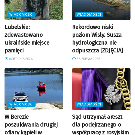
WIADOMOŚCI
WIADOMOŚCI
Lubelskie:
Rekordowo niski
zdewastowano
poziom Wisły. Susza
ukraińskie miejsce
hydrologiczna nie
pamięci
odpuszcza [ZDJĘCIA]
6 SIERPNIA 2026
6 SIERPNIA 2026
WIADOMOŚCI
WIADOMOŚCI
W Berezie
Sąd utrzymał areszt
poszukiwania drugiej
dla podejrzanego o
ofiary kąpieli w
współpracę z rosyjskim