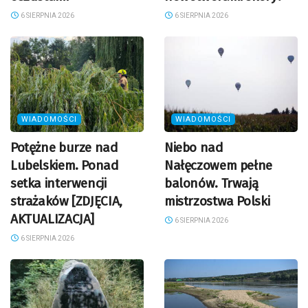
6 SIERPNIA 2026
6 SIERPNIA 2026
WIADOMOŚCI
WIADOMOŚCI
Potężne burze nad
Niebo nad
Lubelskiem. Ponad
Nałęczowem pełne
setka interwencji
balonów. Trwają
strażaków [ZDJĘCIA,
mistrzostwa Polski
AKTUALIZACJA]
6 SIERPNIA 2026
6 SIERPNIA 2026