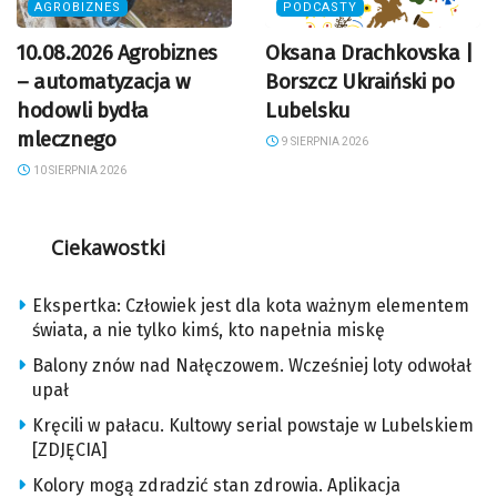
AGROBIZNES
PODCASTY
10.08.2026 Agrobiznes
Oksana Drachkovska |
– automatyzacja w
Borszcz Ukraiński po
hodowli bydła
Lubelsku
mlecznego
9 SIERPNIA 2026
10 SIERPNIA 2026
Ciekawostki
Ekspertka: Człowiek jest dla kota ważnym elementem
świata, a nie tylko kimś, kto napełnia miskę
Balony znów nad Nałęczowem. Wcześniej loty odwołał
upał
Kręcili w pałacu. Kultowy serial powstaje w Lubelskiem
[ZDJĘCIA]
Kolory mogą zdradzić stan zdrowia. Aplikacja