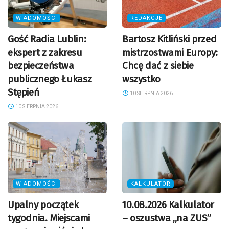
WIADOMOŚCI
REDAKCJE
Gość Radia Lublin:
Bartosz Kitliński przed
ekspert z zakresu
mistrzostwami Europy:
bezpieczeństwa
Chcę dać z siebie
publicznego Łukasz
wszystko
Stępień
10 SIERPNIA 2026
10 SIERPNIA 2026
WIADOMOŚCI
KALKULATOR
Upalny początek
10.08.2026 Kalkulator
tygodnia. Miejscami
– oszustwa „na ZUS”