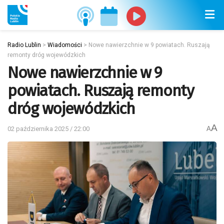
Radio Lublin
>
Wiadomości
>
Nowe nawierzchnie w 9 powiatach. Ruszają
remonty dróg wojewódzkich
Nowe nawierzchnie w 9
powiatach. Ruszają remonty
dróg wojewódzkich
A
02 października 2025 / 22:00
A