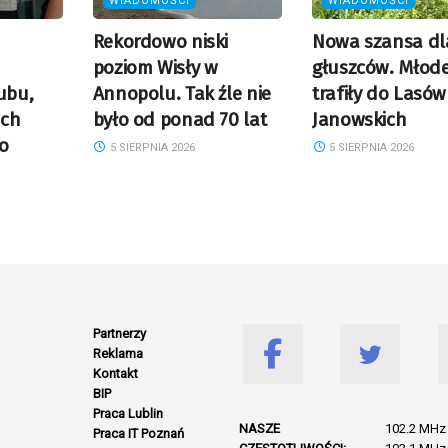
WIADOMOŚCI
WIADOMOŚCI
Rekordowo niski
Nowa szansa dl
poziom Wisły w
głuszców. Młode
ubu,
Annopolu. Tak źle nie
trafiły do Lasów
ich
było od ponad 70 lat
Janowskich
o
5 SIERPNIA 2026
5 SIERPNIA 2026
Partnerzy
Reklama
Kontakt
BIP
Praca Lublin
NASZE
102.2 MHz 
Praca IT Poznań