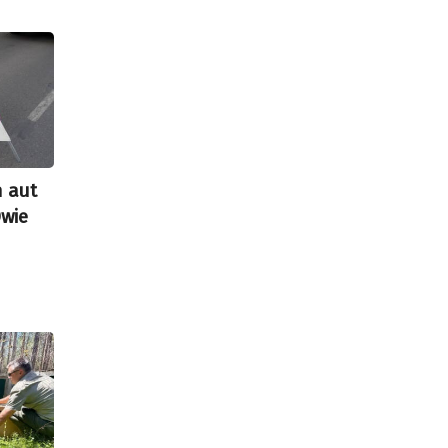
h aut
Dwie