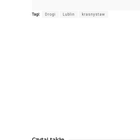
Tagi:
Drogi
Lublin
krasnystaw
Czytaj także