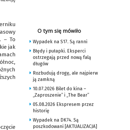
erniku
O tym się mówiło
rasowy
. – To
Wypadek na S17. Są ranni
ie jak
Błędy i pułapki. Eksperci
ramach
ostrzegają przed nową falą
ółnoc,
długów
óżnych
Rozbudują drogę, ale najpierw
ższych
ją zamkną
10.07.2026 Bilet do kina –
„Zaproszenie” i „The Bear”
05.08.2026 Ekspresem przez
historię
Wypadek na DK74. Są
poszkodowani [AKTUALIZACJA]
częcie