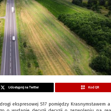
Udostępnij na Twitter
Kod QR
drogi ekspresowej S17 pomiędzy Krasnymstawem a 
o o wydanie decyzji decyzji o zezwoleniu na real