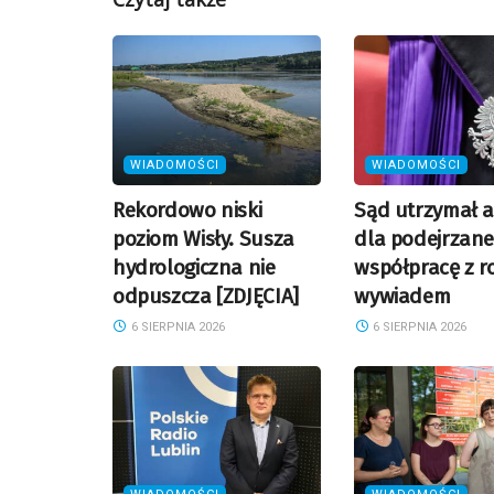
WIADOMOŚCI
WIADOMOŚCI
Rekordowo niski
Sąd utrzymał a
poziom Wisły. Susza
dla podejrzane
hydrologiczna nie
współpracę z r
odpuszcza [ZDJĘCIA]
wywiadem
6 SIERPNIA 2026
6 SIERPNIA 2026