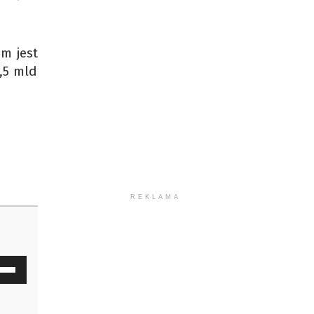
m jest
,5 mld
REKLAMA
waj
ałek