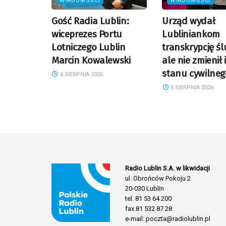
WIADOMOŚCI
WIADOMOŚCI
Gość Radia Lublin:
Urząd wydał
wiceprezes Portu
Lubliniankom
Lotniczego Lublin
transkrypcję śl
Marcin Kowalewski
ale nie zmienił 
stanu cywilneg
6 SIERPNIA 2026
5 SIERPNIA 2026
Radio Lublin S.A. w likwidacji
ul. Obrońców Pokoju 2
20-030 Lublin
tel. 81 53 64 200
fax 81 532 87 28
e-mail: poczta@radiolublin.pl