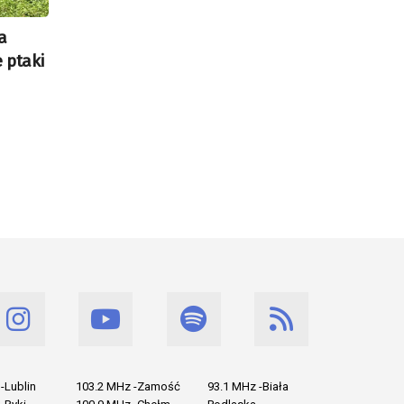
a
 ptaki
-Lublin
103.2 MHz -Zamość
93.1 MHz -Biała