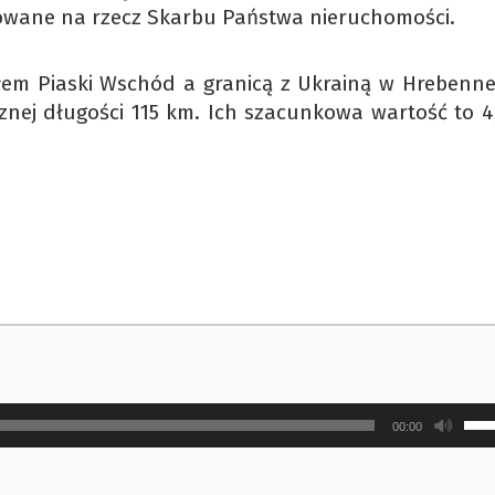
owane na rzecz Skarbu Państwa nieruchomości.
em Piaski Wschód a granicą z Ukrainą w Hrebenne
znej długości 115 km. Ich szacunkowa wartość to 4
Uży
00:00
strz
do