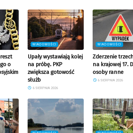
WIADOMOŚCI
WIADOMOŚCI
reszt
Upały wystawiają kolej
Zderzenie trzec
go o
na próbę. PKP
na krajowej 17. 
osyjskim
zwiększa gotowość
osoby ranne
służb
6 SIERPNIA 2026
6 SIERPNIA 2026