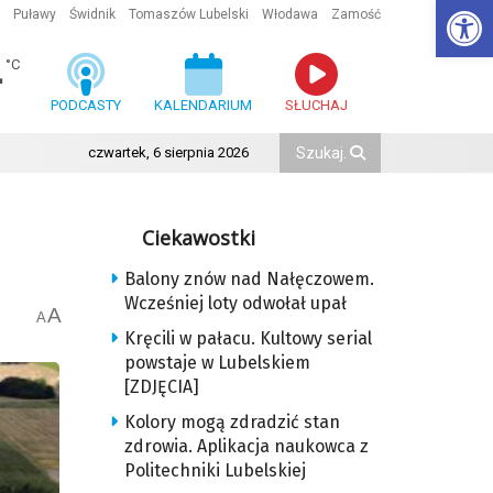
Ot
Puławy
Świdnik
Tomaszów Lubelski
Włodawa
Zamość
4
°C
PODCASTY
KALENDARIUM
SŁUCHAJ
czwartek, 6 sierpnia 2026
Ciekawostki
Balony znów nad Nałęczowem.
Wcześniej loty odwołał upał
A
A
Kręcili w pałacu. Kultowy serial
powstaje w Lubelskiem
[ZDJĘCIA]
Kolory mogą zdradzić stan
zdrowia. Aplikacja naukowca z
Politechniki Lubelskiej