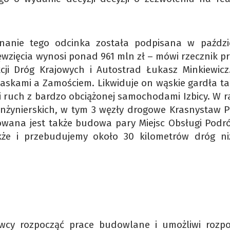
anie tego odcinka została podpisana w paździ
ęwzięcia wynosi ponad 961 mln zł – mówi rzecznik p
cji Dróg Krajowych i Autostrad Łukasz Minkiewicz
iaskami a Zamościem. Likwiduje on wąskie gardła tak
 ruch z bardzo obciążonej samochodami Izbicy. W 
 inżynierskich, w tym 3 węzły drogowe Krasnystaw P
owana jest także budowa pary Miejsc Obsługi Podr
że i przebudujemy około 30 kilometrów dróg ni
wcy rozpocząć prace budowlane i umożliwi rozpo