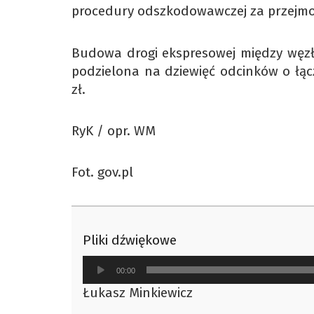
procedury odszkodowawczej za przejm
Budowa drogi ekspresowej między węzł
podzielona na dziewięć odcinków o łąc
zł.
RyK / opr. WM
Fot. gov.pl
Pliki dźwiękowe
Odtwarzacz
00:00
plików
Łukasz Minkiewicz
dźwiękowych