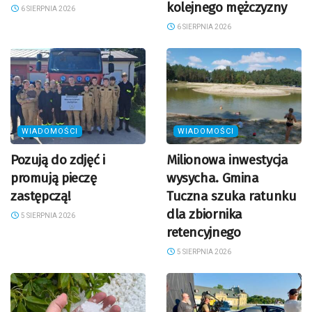
kolejnego mężczyzny
6 SIERPNIA 2026
6 SIERPNIA 2026
WIADOMOŚCI
WIADOMOŚCI
Pozują do zdjęć i
Milionowa inwestycja
promują pieczę
wysycha. Gmina
zastępczą!
Tuczna szuka ratunku
dla zbiornika
5 SIERPNIA 2026
retencyjnego
5 SIERPNIA 2026