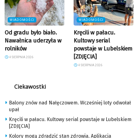
WIADOMOŚCI
WIADOMOŚCI
Od gradu było biało.
Kręcili w pałacu.
Nawałnica uderzyła w
Kultowy serial
rolników
powstaje w Lubelskiem
[ZDJĘCIA]
4 SIERPNIA 2026
4 SIERPNIA 2026
Ciekawostki
Balony znów nad Nałęczowem. Wcześniej loty odwołał
upał
Kręcili w pałacu. Kultowy serial powstaje w Lubelskiem
[ZDJĘCIA]
Kolory mogą zdradzić stan zdrowia. Aplikacja