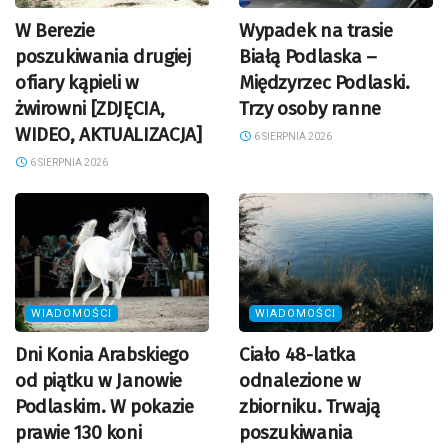
W Berezie
Wypadek na trasie
poszukiwania drugiej
Białą Podlaska –
ofiary kąpieli w
Międzyrzec Podlaski.
żwirowni [ZDJĘCIA,
Trzy osoby ranne
WIDEO, AKTUALIZACJA]
6 SIERPNIA 2026
6 SIERPNIA 2026
WIADOMOŚCI
WIADOMOŚCI
Dni Konia Arabskiego
Ciało 48-latka
od piątku w Janowie
odnalezione w
Podlaskim. W pokazie
zbiorniku. Trwają
prawie 130 koni
poszukiwania