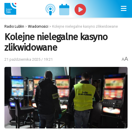
Radio Lublin
>
Wiadomości
>
Kolejne nielegalne kasyno zlikwidowane
Kolejne nielegalne kasyno
zlikwidowane
A
21 października 2025 / 19:21
A