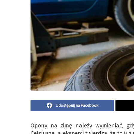
Udostępnij na Facebook
Opony na zimę należy wymieniać, gd
Celsjusza, a eksperci twierdzą, że to j