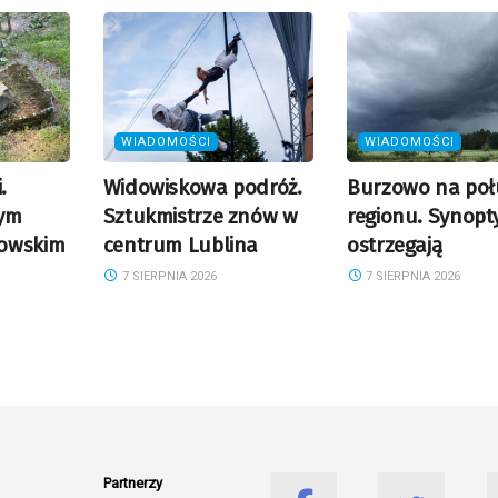
WIADOMOŚCI
WIADOMOŚCI
.
Widowiskowa podróż.
Burzowo na poł
rym
Sztukmistrze znów w
regionu. Synopt
owskim
centrum Lublina
ostrzegają
7 SIERPNIA 2026
7 SIERPNIA 2026
Partnerzy