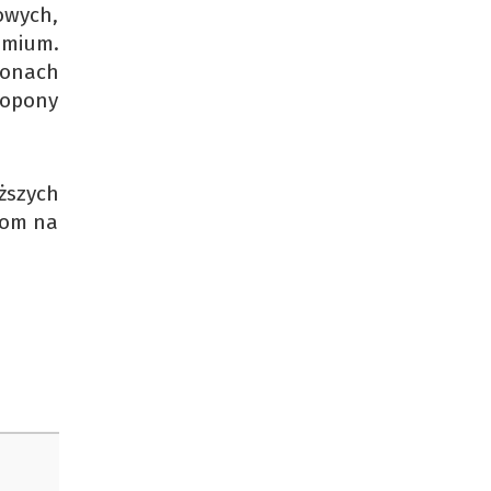
owych,
mium.
ponach
 opony
ższych
jom na