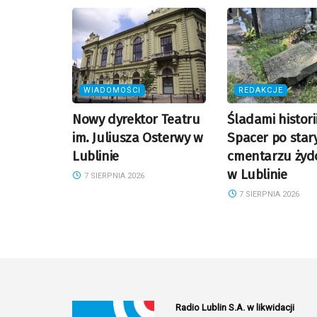
WIADOMOŚCI
REDAKCJE
Nowy dyrektor Teatru
Śladami historii
im. Juliusza Osterwy w
Spacer po sta
Lublinie
cmentarzu żyd
w Lublinie
7 SIERPNIA 2026
7 SIERPNIA 2026
Radio Lublin S.A. w likwidacji