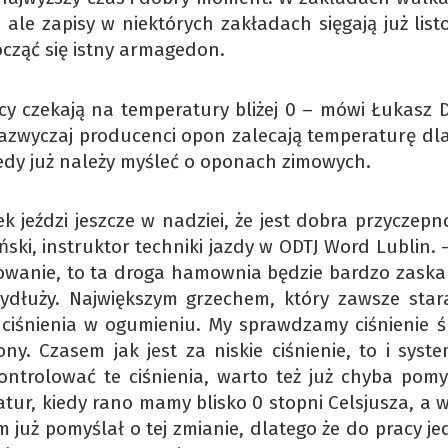
, ale zapisy w niektórych zakładach sięgają już lis
cząć się istny armagedon.
scy czekają na temperatury bliżej 0 – mówi Łukasz D
azwyczaj producenci opon zalecają temperaturę dl
tedy już należy myśleć o oponach zimowych.
k jeździ jeszcze w nadziei, że jest dobra przyczepn
ski, instruktor techniki jazdy w ODTJ Word Lublin. –
mowanie, to ta droga hamownia będzie bardzo zaska
ydłuży. Największym grzechem, który zawsze star
ciśnienia w ogumieniu. My sprawdzamy ciśnienie ś
y. Czasem jak jest za niskie ciśnienie, to i syste
kontrolować te ciśnienia, warto też już chyba pomy
atur, kiedy rano mamy blisko 0 stopni Celsjusza, a 
m już pomyślał o tej zmianie, dlatego że do pracy j