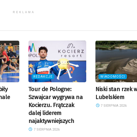
REKLAMA
REDAKCJE
WIADOMOŚCI
biły
Tour de Pologne:
Niski stan rzek 
nale
Szwajcar wygrywa na
Lubelskiem
Kocierzu. Frątczak
7 SIERPNIA 2026
dalej liderem
najaktywniejszych
7 SIERPNIA 2026