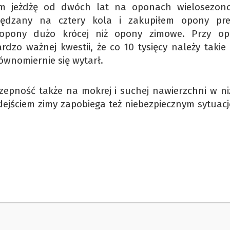
sam jeżdżę od dwóch lat na oponach wielosezon
dzany na cztery kola i zakupiłem opony pre
 opony dużo krócej niż opony zimowe. Przy o
dzo ważnej kwestii, że co 10 tysięcy należy takie
równomiernie się wytarł.
epność także na mokrej i suchej nawierzchni w ni
ejściem zimy zapobiega też niebezpiecznym sytuac