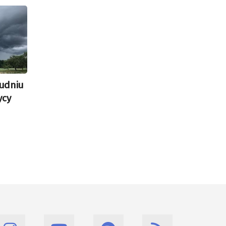
udniu
ycy