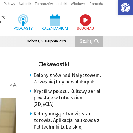
Ot
Puławy
Świdnik
Tomaszów Lubelski
Włodawa
Zamość
4
°C
PODCASTY
KALENDARIUM
SŁUCHAJ
sobota, 8 sierpnia 2026
Ciekawostki
Balony znów nad Nałęczowem.
Wcześniej loty odwołał upał
A
A
Kręcili w pałacu. Kultowy serial
powstaje w Lubelskiem
[ZDJĘCIA]
Kolory mogą zdradzić stan
zdrowia. Aplikacja naukowca z
Politechniki Lubelskiej