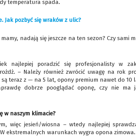
edy temperatura spada.
e. Jak pozbyć się wraków z ulic?
e mamy, nadają się jeszcze na ten sezon? Czy sami 
ek najlepiej poradzić się profesjonalisty w zak
ożdż. – Należy również zwrócić uwagę na rok pro
ą teraz z — na 5 lat, opony premium nawet do 10 la
naprawdę dobrze pooglądać oponę, czy nie ma j
ę w naszym klimacie?
m, więc jesień/wiosna – wtedy najlepiej sprawdza
 W ekstremalnych warunkach wygra opona zimowa. 