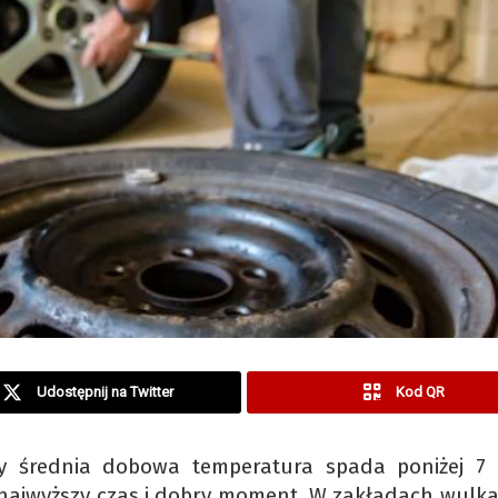
Udostępnij na Twitter
Kod QR
y średnia dobowa temperatura spada poniżej 7 
uż najwyższy czas i dobry moment. W zakładach wulka