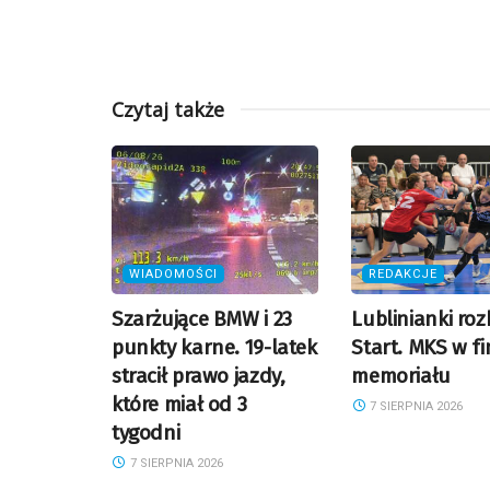
Czytaj także
WIADOMOŚCI
REDAKCJE
Szarżujące BMW i 23
Lublinianki roz
punkty karne. 19-latek
Start. MKS w fi
stracił prawo jazdy,
memoriału
które miał od 3
7 SIERPNIA 2026
tygodni
7 SIERPNIA 2026