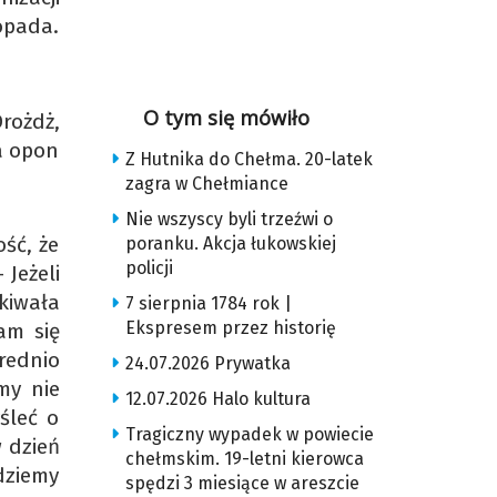
topada.
O tym się mówiło
rożdż,
a opon
Z Hutnika do Chełma. 20-latek
zagra w Chełmiance
Nie wszyscy byli trzeźwi o
ość, że
poranku. Akcja łukowskiej
policji
 Jeżeli
kiwała
7 sierpnia 1784 rok |
Ekspresem przez historię
am się
rednio
24.07.2026 Prywatka
my nie
12.07.2026 Halo kultura
śleć o
Tragiczny wypadek w powiecie
w dzień
chełmskim. 19-letni kierowca
edziemy
spędzi 3 miesiące w areszcie