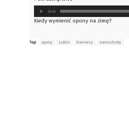
Odtwarzacz
00:00
plików
Kiedy wymienić opony na zimę?
dźwiękowych
Tagi:
opony
Lublin
kierowcy
samochody