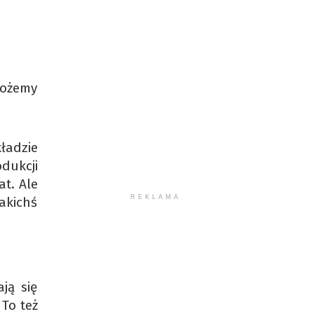
możemy
ładzie
dukcji
t. Ale
REKLAMA
akichś
ją się
To też