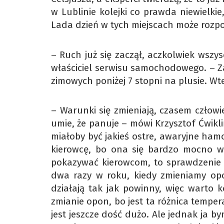
w Lublinie kolejki co prawda niewielkie
Lada dzień w tych miejscach może rozpo
– Ruch już się zaczął, aczkolwiek wszy
właściciel serwisu samochodowego. – Z
zimowych poniżej 7 stopni na plusie. W
– Warunki się zmieniają, czasem człowie
umie, że panuje – mówi Krzysztof Ćwikliń
miałoby być jakieś ostre, awaryjne ha
kierowcę, bo ona się bardzo mocno w
pokazywać kierowcom, to sprawdzenie 
dwa razy w roku, kiedy zmieniamy opon
działają tak jak powinny, więc warto 
zmianie opon, bo jest ta różnica temper
jest jeszcze dość dużo. Ale jednak ja by