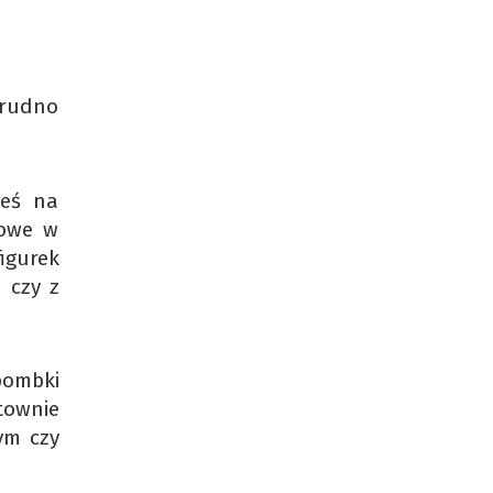
trudno
ieś na
kowe w
igurek
 czy z
bombki
townie
ym czy