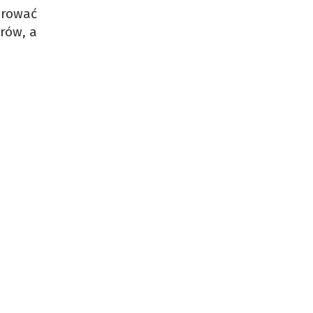
erować
orów, a