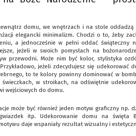
zewnątrz domu, we wnętrzach i na stole oddadzą 
nżacji elegancki minimalizm. Chodzi o to, żeby za
niu, a jednocześnie w pełni oddać świąteczny na
iejsze, jeżeli w swoich pomysłach na bożonarodz
w przewodni. Może nim być kolor, stylistyka ozd
 Przykładowo, jeżeli zdecydujesz się udekorować 
srebrnego, to te kolory powinny dominować w bomb
i świeczkach, w stroikach, na odświętnie udekor
zwi wejściowych do domu.
cje może być również jeden motyw graficzny np. d
, gwiazdek itp. Udekorowanie domu na święta 
tywu daje wspaniały rezultat wizualny i estetyczn